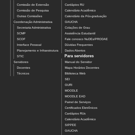
Comissão de Extensão
Cardápios RU
Comissão de Pesquisa
Calendário Acadêmico
Outras Comissões
Calendário da Pós-graduação
Coordenação Administrativa
GAUCHA
Secretaria Administrativa
Colações de Grau
SCMP
Assistência Estudantil
SCOF
Fale conosco NuDEs/PRODAE
Interface Pessoal
Dúvidas Frequentes
Planejamento e Infraestrutura
Dados Abertos
Para servidores
STIC
Servidores
Manual do Servidor
Docentes
Mapa Horários Docentes
Técnicos
Biblioteca Web
SEI
GURI
MOODLE
MOODLE EAD
Painel de Serviços
Certificados Eletrônicos
Cardápios RUs
Calendário Acadêmico
SIPPEE
GAUCHA