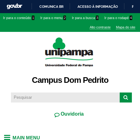
Pular
COMUNICA BR
ACESSO À INFORMAÇÃO
PART
para o
IR
Ir para o conteúdo
1
Ir para o menu
2
Ir para a busca
3
Ir para o rodapé
4
conteúdo
PARA
principal
Alto contraste
Mapa do site
O
CONTEÚDO
Campus Dom Pedrito
Ouvidoria
MAIN MENU