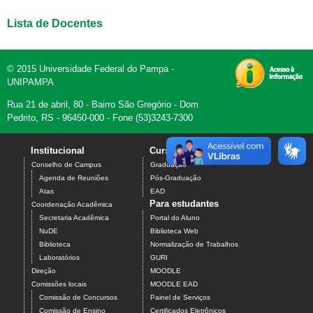
Lista de Docentes
© 2015 Universidade Federal do Pampa -
UNIPAMPA
Rua 21 de abril, 80 - Bairro São Gregório - Dom
Pedrito, RS - 96450-000 - Fone (53)3243-7300
Institucional
Cursos
Contato
Conselho de Campus
Graduação
Agenda de Reuniões
Pós-Graduação
Atas
EAD
Para estudantes
Coordenação Acadêmica
Secretaria Acadêmica
Portal do Aluno
NuDE
Biblioteca Web
Biblioteca
Normalização de Trabalhos
Laboratórios
GURI
Direção
MOODLE
Comissões locais
MOODLE EAD
Comissão de Concursos
Painel de Serviços
Comissão de Ensino
Certificados Eletrônicos