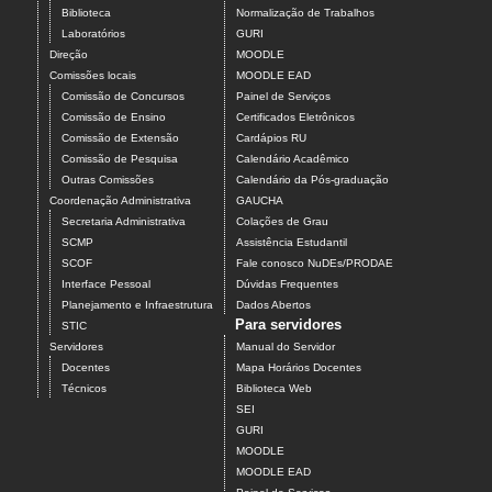
Biblioteca
Normalização de Trabalhos
Laboratórios
GURI
Direção
MOODLE
Comissões locais
MOODLE EAD
Comissão de Concursos
Painel de Serviços
Comissão de Ensino
Certificados Eletrônicos
Comissão de Extensão
Cardápios RU
Comissão de Pesquisa
Calendário Acadêmico
Outras Comissões
Calendário da Pós-graduação
Coordenação Administrativa
GAUCHA
Secretaria Administrativa
Colações de Grau
SCMP
Assistência Estudantil
SCOF
Fale conosco NuDEs/PRODAE
Interface Pessoal
Dúvidas Frequentes
Planejamento e Infraestrutura
Dados Abertos
Para servidores
STIC
Servidores
Manual do Servidor
Docentes
Mapa Horários Docentes
Técnicos
Biblioteca Web
SEI
GURI
MOODLE
MOODLE EAD