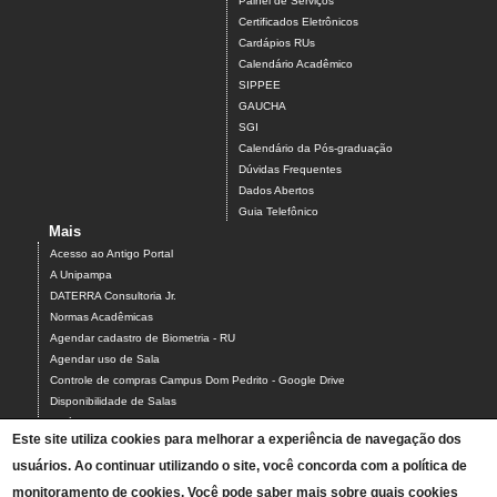
Painel de Serviços
Certificados Eletrônicos
Cardápios RUs
Calendário Acadêmico
SIPPEE
GAUCHA
SGI
Calendário da Pós-graduação
Dúvidas Frequentes
Dados Abertos
Guia Telefônico
Mais
Acesso ao Antigo Portal
A Unipampa
DATERRA Consultoria Jr.
Normas Acadêmicas
Agendar cadastro de Biometria - RU
Agendar uso de Sala
Controle de compras Campus Dom Pedrito - Google Drive
Disponibilidade de Salas
Estágios
Este site utiliza cookies para melhorar a experiência de navegação dos
Formulário para Agendamento do Laboratório de Informática
usuários. Ao continuar utilizando o site, você concorda com a política de
Relatórios Interativos
Relatórios de Gestão
monitoramento de cookies. Você pode saber mais sobre quais cookies