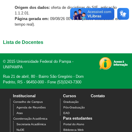
Origem dos dados:
oferta de disciplinas do SIE, aplicação
1.1.2.01.
Página gerada em:
09/08/26 00:06:23 (dados atualizados em
tempo real).
Lista de Docentes
© 2015 Universidade Federal do Pampa -
UNIPAMPA
Rua 21 de abril, 80 - Bairro São Gregório - Dom
Pedrito, RS - 96450-000 - Fone (53)3243-7300
Institucional
Cursos
Contato
Conselho de Campus
Graduação
Agenda de Reuniões
Pós-Graduação
Atas
EAD
Para estudantes
Coordenação Acadêmica
Secretaria Acadêmica
Portal do Aluno
NuDE
Biblioteca Web