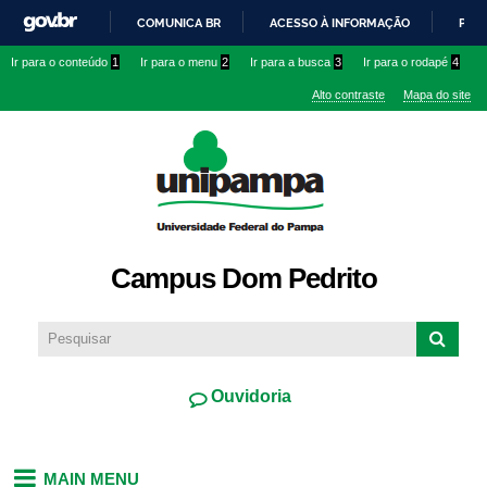
Pular
COMUNICA BR
ACESSO À INFORMAÇÃO
PART
para o
IR
Ir para o conteúdo
1
Ir para o menu
2
Ir para a busca
3
Ir para o rodapé
4
conteúdo
PARA
principal
Alto contraste
Mapa do site
O
CONTEÚDO
Campus Dom Pedrito
Ouvidoria
MAIN MENU