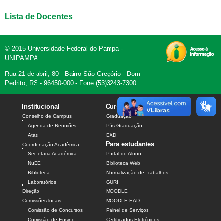
Lista de Docentes
© 2015 Universidade Federal do Pampa -
UNIPAMPA
Rua 21 de abril, 80 - Bairro São Gregório - Dom
Pedrito, RS - 96450-000 - Fone (53)3243-7300
Institucional
Cursos
Contato
Conselho de Campus
Graduação
Agenda de Reuniões
Pós-Graduação
Atas
EAD
Para estudantes
Coordenação Acadêmica
Secretaria Acadêmica
Portal do Aluno
NuDE
Biblioteca Web
Biblioteca
Normalização de Trabalhos
Laboratórios
GURI
Direção
MOODLE
Comissões locais
MOODLE EAD
Comissão de Concursos
Painel de Serviços
Comissão de Ensino
Certificados Eletrônicos