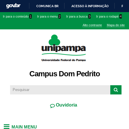
Pular
COMUNICA BR
ACESSO À INFORMAÇÃO
PART
para o
IR
Ir para o conteúdo
1
Ir para o menu
2
Ir para a busca
3
Ir para o rodapé
4
conteúdo
PARA
principal
Alto contraste
Mapa do site
O
CONTEÚDO
Campus Dom Pedrito
Ouvidoria
MAIN MENU