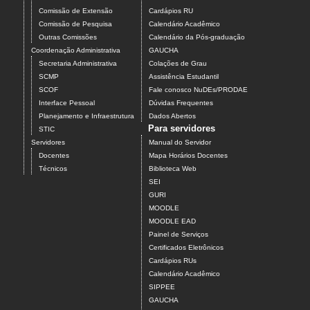
Comissão de Extensão
Cardápios RU
Comissão de Pesquisa
Calendário Acadêmico
Outras Comissões
Calendário da Pós-graduação
Coordenação Administrativa
GAUCHA
Secretaria Administrativa
Colações de Grau
SCMP
Assistência Estudantil
SCOF
Fale conosco NuDEs/PRODAE
Interface Pessoal
Dúvidas Frequentes
Planejamento e Infraestrutura
Dados Abertos
Para servidores
STIC
Servidores
Manual do Servidor
Docentes
Mapa Horários Docentes
Técnicos
Biblioteca Web
SEI
GURI
MOODLE
MOODLE EAD
Painel de Serviços
Certificados Eletrônicos
Cardápios RUs
Calendário Acadêmico
SIPPEE
GAUCHA