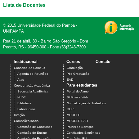
Lista de Docentes
© 2015 Universidade Federal do Pampa -
UNIPAMPA
Rua 21 de abril, 80 - Bairro São Gregório - Dom
Pedrito, RS - 96450-000 - Fone (53)3243-7300
Institucional
Cursos
Contato
Conselho de Campus
Graduação
Agenda de Reuniões
Pós-Graduação
Atas
EAD
Para estudantes
Coordenação Acadêmica
Secretaria Acadêmica
Portal do Aluno
NuDE
Biblioteca Web
Biblioteca
Normalização de Trabalhos
Laboratórios
GURI
Direção
MOODLE
Comissões locais
MOODLE EAD
Comissão de Concursos
Painel de Serviços
Comissão de Ensino
Certificados Eletrônicos
Comissão de Extensão
Cardápios RU