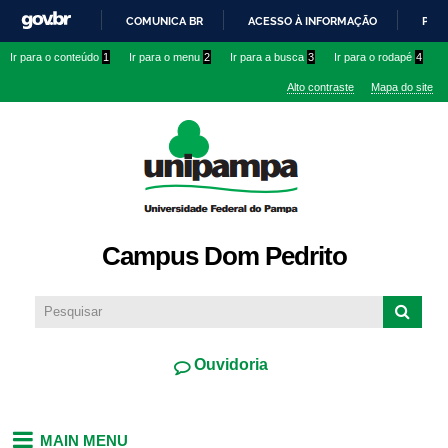
Pular
COMUNICA BR
ACESSO À INFORMAÇÃO
PART
para o
IR
Ir para o conteúdo
1
Ir para o menu
2
Ir para a busca
3
Ir para o rodapé
4
conteúdo
PARA
principal
Alto contraste
Mapa do site
O
CONTEÚDO
Campus Dom Pedrito
Ouvidoria
MAIN MENU