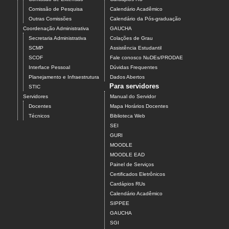
Comissão de Pesquisa
Calendário Acadêmico
Outras Comissões
Calendário da Pós-graduação
Coordenação Administrativa
GAUCHA
Secretaria Administrativa
Colações de Grau
SCMP
Assistência Estudantil
SCOF
Fale conosco NuDEs/PRODAE
Interface Pessoal
Dúvidas Frequentes
Planejamento e Infraestrutura
Dados Abertos
Para servidores
STIC
Servidores
Manual do Servidor
Docentes
Mapa Horários Docentes
Técnicos
Biblioteca Web
SEI
GURI
MOODLE
MOODLE EAD
Painel de Serviços
Certificados Eletrônicos
Cardápios RUs
Calendário Acadêmico
SIPPEE
GAUCHA
SGI