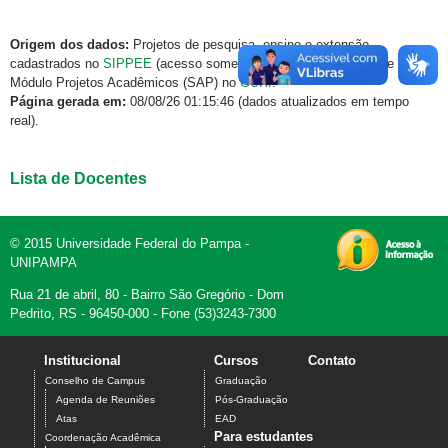
Origem dos dados:
Projetos de pesquisa, ensino e extensão
cadastrados no
SIPPEE
(acesso somente via rede institucional) e
Módulo Projetos Acadêmicos (SAP) no
GURI
.
Página gerada em:
08/08/26 01:15:46 (dados atualizados em tempo
real).
Lista de Docentes
© 2015 Universidade Federal do Pampa -
UNIPAMPA
Rua 21 de abril, 80 - Bairro São Gregório - Dom
Pedrito, RS - 96450-000 - Fone (53)3243-7300
Institucional
Cursos
Contato
Conselho de Campus
Graduação
Agenda de Reuniões
Pós-Graduação
Atas
EAD
Para estudantes
Coordenação Acadêmica