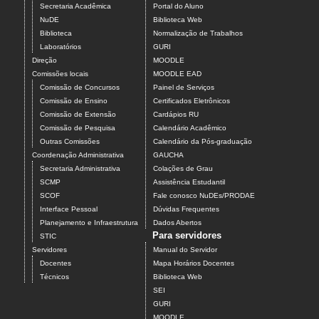
Secretaria Acadêmica
Portal do Aluno
NuDE
Biblioteca Web
Biblioteca
Normalização de Trabalhos
Laboratórios
GURI
Direção
MOODLE
Comissões locais
MOODLE EAD
Comissão de Concursos
Painel de Serviços
Comissão de Ensino
Certificados Eletrônicos
Comissão de Extensão
Cardápios RU
Comissão de Pesquisa
Calendário Acadêmico
Outras Comissões
Calendário da Pós-graduação
Coordenação Administrativa
GAUCHA
Secretaria Administrativa
Colações de Grau
SCMP
Assistência Estudantil
SCOF
Fale conosco NuDEs/PRODAE
Interface Pessoal
Dúvidas Frequentes
Planejamento e Infraestrutura
Dados Abertos
Para servidores
STIC
Servidores
Manual do Servidor
Docentes
Mapa Horários Docentes
Técnicos
Biblioteca Web
SEI
GURI
MOODLE