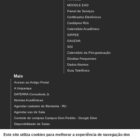
MOODLE EAD
Painel de Serviços
Certificados Eletrônicos
Cardápios RUs
Calendário Acadêmico
SIPPEE
GAUCHA
SGI
Calendário da Pós-graduação
Dúvidas Frequentes
Dados Abertos
Guia Telefônico
Mais
Acesso ao Antigo Portal
A Unipampa
DATERRA Consultoria Jr.
Normas Acadêmicas
Agendar cadastro de Biometria - RU
Agendar uso de Sala
Controle de compras Campus Dom Pedrito - Google Drive
Disponibilidade de Salas
Estágios
Este site utiliza cookies para melhorar a experiência de navegação dos
Formulário para Agendamento do Laboratório de Informática