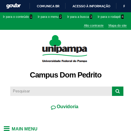
Pular
COMUNICA BR
ACESSO À INFORMAÇÃO
PART
para o
IR
Ir para o conteúdo
1
Ir para o menu
2
Ir para a busca
3
Ir para o rodapé
4
conteúdo
PARA
principal
Alto contraste
Mapa do site
O
CONTEÚDO
Campus Dom Pedrito
Ouvidoria
MAIN MENU