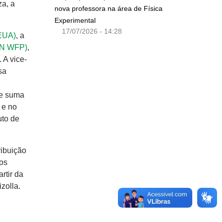
za, a
nova professora na área de Física
Experimental
17/07/2026 - 14:28
(EUA)
, a
UN WFP)
,
 A vice-
sa
de suma
 e no
uto de
ribuição
xos
rtir da
zolla.