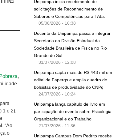
Unipampa inicia recebimento de
solicitações de Reconhecimento de
Saberes e Competências para TAEs
05/08/2026 - 16:38
Docente da Unipampa passa a integrar
Secretaria da Divisão Estadual da
Sociedade Brasileira de Física no Rio
Grande do Sul
31/07/2026 - 12:08
Unipampa capta mais de R$ 443 mil em
 Pobreza
,
edital da Fapergs e amplia quadro de
bilidade
bolsistas de produtividade do CNPq
24/07/2026 - 10:24
para
Unipampa lança capítulo de livro em
 1 e 2),
participação de evento sobre Psicologia
a
Organizacional e do Trabalho
l. “Ao
21/07/2026 - 11:36
rça o
Unipampa Campus Dom Pedrito recebe