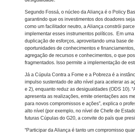
Segundo Fossá, o núcleo da Aliança é o Policy Bas
garantindo que os investimentos dos doadores sejam
como um facilitador neutro, a Aliança constrói parc
implementar esses instrumentos políticos. Em uma 
duplicação de esforços, aproveitando uma base de d
oportunidades de conhecimentos e financiamentos, e
agregação de recursos e conhecimentos, o que possi
fragmentados. Isso permite a implementação de estr
Já a Cúpula Contra a Fome e a Pobreza é a instânci
impulso sustentado de alto nível para acelerar as
e 2), enquanto reduz as desigualdades (ODS 10). “A
apresenta as realizações, emite orientações aos m
para novos compromissos e ações”, explica o prof
alto nível (por exemplo, no nível de Chefe de Est
futuras Cúpulas do G20, a convite do país que pr
“Participar da Aliança é tanto um compromisso qu