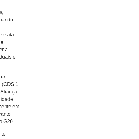
s,
tuando
e evita
 e
er a
duais e
cer
l (ODS 1
 Aliança,
nidade
rmente em
rante
do G20.
ite