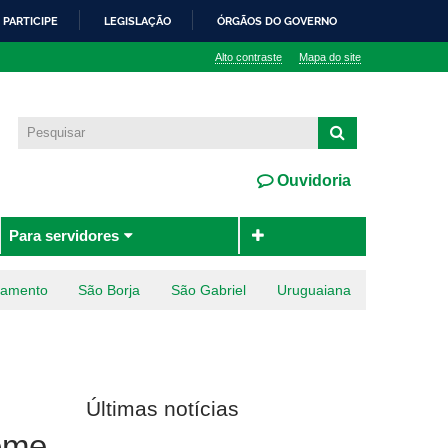
PARTICIPE
LEGISLAÇÃO
ÓRGÃOS DO GOVERNO
Alto contraste
Mapa do site
Ouvidoria
Para servidores
ramento
São Borja
São Gabriel
Uruguaiana
Últimas notícias
Fome