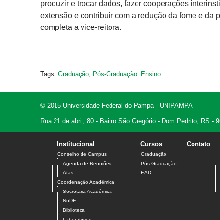
produzir e trocar dados, fazer cooperações interinst
extensão e contribuir com a redução da fome e da 
completa a vice-reitora.
Tags:
Graduação
,
Pós-Graduação
,
Ensino
© 2015 Universidade Federal do Pampa - UNIPAMPA
Rua 21 de abril, 80 - Bairro São Gregório - Dom Pedrito, RS -
Institucional
Cursos
Contato
Conselho de Campus
Graduação
Agenda de Reuniões
Pós-Graduação
Atas
EAD
Coordenação Acadêmica
Secretaria Acadêmica
NuDE
Biblioteca
Laboratórios