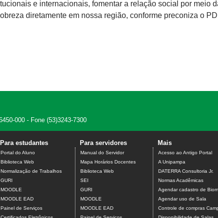
itucionais e internacionais, fomentar a relação social por meio 
pobreza diretamente em nossa região, conforme preconiza o PDI
 96450-000 - Fone (53)3243-7300
Para estudantes
Para servidores
Mais
Portal do Aluno
Manual do Servidor
Acesso ao Antigo Portal
Biblioteca Web
Mapa Horários Docentes
A Unipampa
Normalização de Trabalhos
Biblioteca Web
DATERRA Consultoria Jr.
GURI
SEI
Normas Acadêmicas
MOODLE
GURI
Agendar cadastro de Biome
MOODLE EAD
MOODLE
Agendar uso de Sala
Painel de Serviços
MOODLE EAD
Controle de compras Camp
Certificados Eletrônicos
Painel de Serviços
Disponibilidade de Salas