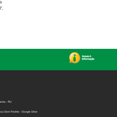
da
”,
tria - RU
us Dom Pedrito - Google Drive