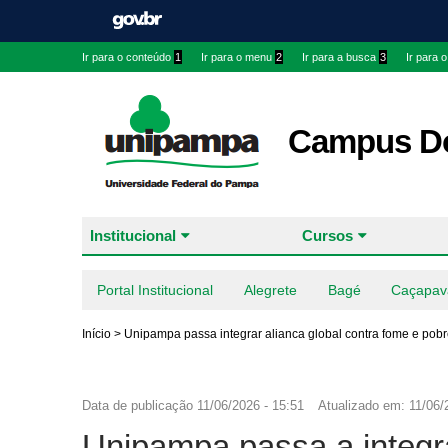
Ir para o conteúdo
1
Ir para o menu
2
Ir para a busca
3
Ir para 
Campus Do
Institucional
Cursos
Portal Institucional
Alegrete
Bagé
Caçapav
Início
>
Unipampa passa integrar alianca global contra fome e pob
Data de publicação
11/06/2026 - 15:51
Atualizado em:
11/06/
Unipampa passa a integr