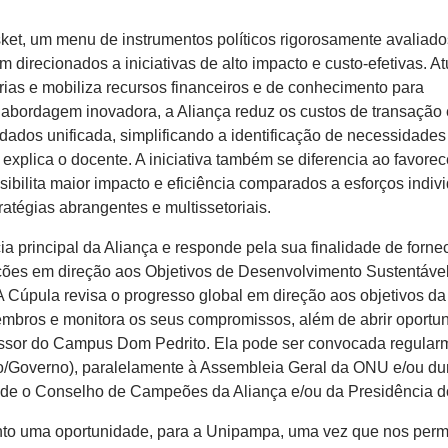
ket, um menu de instrumentos políticos rigorosamente avaliado
 direcionados a iniciativas de alto impacto e custo-efetivas. A
erias e mobiliza recursos financeiros e de conhecimento para
abordagem inovadora, a Aliança reduz os custos de transação 
ados unificada, simplificando a identificação de necessidades
xplica o docente. A iniciativa também se diferencia ao favorec
bilita maior impacto e eficiência comparados a esforços indivi
atégias abrangentes e multissetoriais.
a principal da Aliança e responde pela sua finalidade de forne
 ações em direção aos Objetivos de Desenvolvimento Sustentáve
 Cúpula revisa o progresso global em direção aos objetivos da
embros e monitora os seus compromissos, além de abrir oportu
essor do Campus Dom Pedrito. Ela pode ser convocada regula
ado/Governo), paralelamente à Assembleia Geral da ONU e/ou du
eside o Conselho de Campeões da Aliança e/ou da Presidência 
anto uma oportunidade, para a Unipampa, uma vez que nos perm