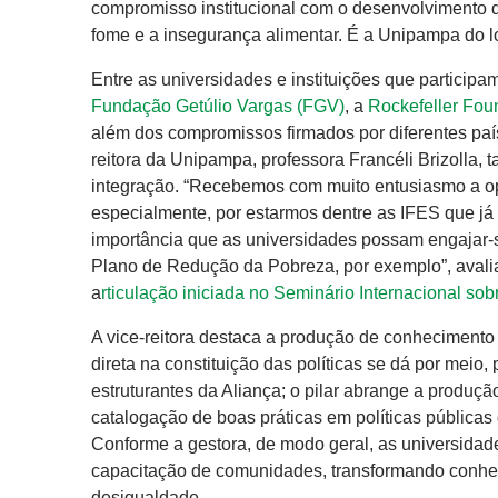
compromisso institucional com o desenvolvimento d
fome e a insegurança alimentar. É a Unipampa do lo
Entre as universidades e instituições que participa
Fundação Getúlio Vargas (FGV)
, a
Rockefeller Fou
além dos compromissos firmados por diferentes paí
reitora da Unipampa, professora Francéli Brizolla,
integração. “Recebemos com muito entusiasmo a opo
especialmente, por estarmos dentre as IFES que 
importância que as universidades possam engajar-s
Plano de Redução da Pobreza, por exemplo”, avali
a
rticulação iniciada no Seminário Internacional sob
A vice-reitora destaca a produção de conhecimento 
direta na constituição das políticas se dá por meio,
estruturantes da Aliança; o pilar abrange a produçã
catalogação de boas práticas em políticas públicas
Conforme a gestora, de modo geral, as universidad
capacitação de comunidades, transformando conheci
desigualdade.