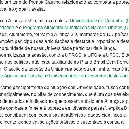
o território do Pampa Gaúcho relacionado ao combate a pobre
cal ao global”, avalia.
m da Aliança estão, por exemplo, a
Universidade de Columbia 
ndation
e o
Programa Alimentar Mundial das Nações Unidas (
ses. Atualmente, formam a Aliança 216 membros de 107 países.
 também participou das articulações e destaca a importância des
rtunidade de nossa Universidade participar da Aliança,
já formalizaram a adesão, como a UFRGS, a UFG e a UFSC. É 
e nas políticas públicas, auxiliando no Plano Brasil Sem Fome
a. O aceite da adesão da Unipampa ocorreu em junho, mas é fr
re Agricultura Familiar e Universidades, em fevereiro deste ano
.
como principal frente de atuação das Universidade. “Essa cont
 principalmente, no pilar de conhecimento, que é um dos três ei
o de estudos e indicadores que possam subsidiar a Aliança, a pa
 de combate à fome e à pobreza em diversos países”, explica Bri
es contribuem com pesquisas acadêmicas, dados científicos e
mento teórico em soluções práticas e sustentáveis contra a