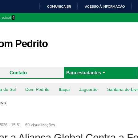
Pular
COMUNICA BR
ACESSO À INFORMAÇÃO
para o
IR
o rodapé
4
conteúdo
PARA
principal
O
CONTEÚDO
m Pedrito
Contato
Para estudantes
a do Sul
Dom Pedrito
Itaqui
Jaguarão
Santana do Liv
reza
2026 - 15:51
69 visualizações
ar a Aliança Global Contra a 