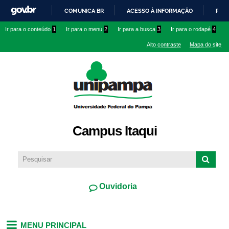
Pular
COMUNICA BR
ACESSO À INFORMAÇÃO
PART
para o
IR
Ir para o conteúdo
1
Ir para o menu
2
Ir para a busca
3
Ir para o rodapé
4
conteúdo
PARA
principal
Alto contraste
Mapa do site
O
CONTEÚDO
Campus Itaqui
Ouvidoria
MENU PRINCIPAL