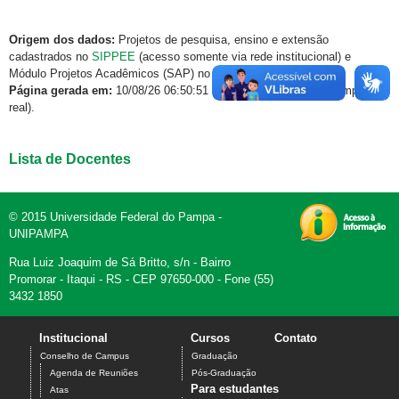
Origem dos dados:
Projetos de pesquisa, ensino e extensão
cadastrados no
SIPPEE
(acesso somente via rede institucional) e
Módulo Projetos Acadêmicos (SAP) no
GURI
.
Página gerada em:
10/08/26 06:50:51 (dados atualizados em tempo
real).
Lista de Docentes
© 2015 Universidade Federal do Pampa -
UNIPAMPA
Rua Luiz Joaquim de Sá Britto, s/n - Bairro
Promorar - Itaqui - RS - CEP 97650-000 - Fone (55)
3432 1850
Institucional
Cursos
Contato
Conselho de Campus
Graduação
Agenda de Reuniões
Pós-Graduação
Para estudantes
Atas