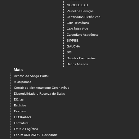
MOODLE EAD
Painel de Serviços
Certificados Eletrônicos
Guia Telefônico
Cardápios RUs
Calendário Acadêmico
SIPPEE
GAUCHA
SGI
Dúvidas Frequentes
Dados Abertos
Mais
Acesso ao Antigo Portal
A Unipampa
Comitê de Monitoramento Coronavírus
Disponibilidade e Reserva de Salas
Diárias
Estágios
Eventos
FECIPAMPA
Formatura
Frota e Logística
Fórum UNIPAMPA - Sociedade