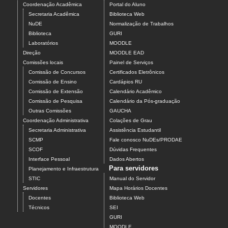
Coordenação Acadêmica
Portal do Aluno
Secretaria Acadêmica
Biblioteca Web
NuDE
Normalização de Trabalhos
Biblioteca
GURI
Laboratórios
MOODLE
Direção
MOODLE EAD
Comissões locais
Painel de Serviços
Comissão de Concursos
Certificados Eletrônicos
Comissão de Ensino
Cardápios RU
Comissão de Extensão
Calendário Acadêmico
Comissão de Pesquisa
Calendário da Pós-graduação
Outras Comissões
GAUCHA
Coordenação Administrativa
Colações de Grau
Secretaria Administrativa
Assistência Estudantil
SCMP
Fale conosco NuDEs/PRODAE
SCOF
Dúvidas Frequentes
Interface Pessoal
Dados Abertos
Para servidores
Planejamento e Infraestrutura
STIC
Manual do Servidor
Servidores
Mapa Horários Docentes
Docentes
Biblioteca Web
Técnicos
SEI
GURI
MOODLE