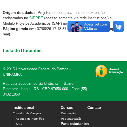
Origem dos dados:
Projetos de pesquisa, ensino e extensão
cadastrados no
SIPPEE
(acesso somente via rede institucional) e
Módulo Projetos Acadêmicos (SAP) no
GURI
.
Página gerada em:
07/08/26 17:18:37 (dados atualizados em tempo
real).
Lista de Docentes
© 2015 Universidade Federal do Pampa -
UNIPAMPA
Rua Luiz Joaquim de Sá Britto, s/n - Bairro
Promorar - Itaqui - RS - CEP 97650-000 - Fone (55)
3432 1850
Institucional
Cursos
Contato
Conselho de Campus
Graduação
Agenda de Reuniões
Pós-Graduação
Para estudantes
Atas