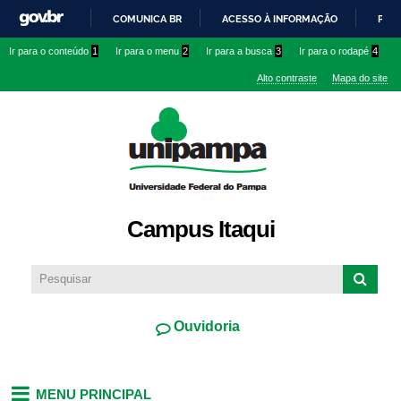
Pular
COMUNICA BR
ACESSO À INFORMAÇÃO
PART
para o
IR
Ir para o conteúdo
1
Ir para o menu
2
Ir para a busca
3
Ir para o rodapé
4
conteúdo
PARA
principal
Alto contraste
Mapa do site
O
CONTEÚDO
Campus Itaqui
Ouvidoria
MENU PRINCIPAL