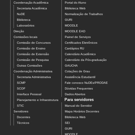
Coordenação Acadêmica
Portal do Aluno
Secretaria Acadêmica
Biblioteca Web
NuDE
Normalização de Trabalhos
Biblioteca
GURI
Laboratórios
MOODLE
Direção
MOODLE EAD
Comissões locais
Painel de Serviços
Comissão de Concursos
Certificados Eletrônicos
Comissão de Ensino
Cardápios RU
Comissão de Extensão
Calendário Acadêmico
Comissão de Pesquisa
Calendário da Pós-graduação
Outras Comissões
GAUCHA
Coordenação Administrativa
Colações de Grau
Secretaria Administrativa
Assistência Estudantil
SCMP
Fale conosco NuDEs/PRODAE
SCOF
Dúvidas Frequentes
Interface Pessoal
Dados Abertos
Para servidores
Planejamento e Infraestrutura
STIC
Manual do Servidor
Servidores
Mapa Horários Docentes
Docentes
Biblioteca Web
Técnicos
SEI
GURI
MOODLE