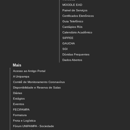
MOODLE EAD
Painel de Serviços
Certificados Eletrônicos
Guia Telefônico
Cardápios RUs
Calendário Acadêmico
SIPPEE
GAUCHA
SGI
Dúvidas Frequentes
Dados Abertos
Mais
Acesso ao Antigo Portal
A Unipampa
Comitê de Monitoramento Coronavírus
Disponibilidade e Reserva de Salas
Diárias
Estágios
Eventos
FECIPAMPA
Formatura
Frota e Logística
Fórum UNIPAMPA - Sociedade