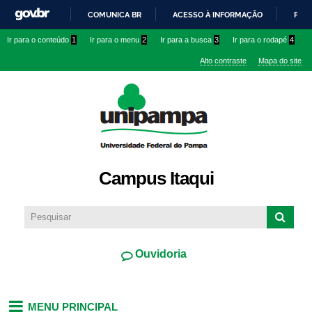
Pular
COMUNICA BR
ACESSO À INFORMAÇÃO
PART
para o
IR
Ir para o conteúdo
1
Ir para o menu
2
Ir para a busca
3
Ir para o rodapé
4
conteúdo
PARA
principal
Alto contraste
Mapa do site
O
CONTEÚDO
Campus Itaqui
Ouvidoria
MENU PRINCIPAL