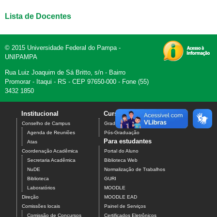
Lista de Docentes
© 2015 Universidade Federal do Pampa -
UNIPAMPA
Rua Luiz Joaquim de Sá Britto, s/n - Bairro
Promorar - Itaqui - RS - CEP 97650-000 - Fone (55)
3432 1850
Institucional
Cursos
Contato
Conselho de Campus
Graduação
Agenda de Reuniões
Pós-Graduação
Para estudantes
Atas
Coordenação Acadêmica
Portal do Aluno
Secretaria Acadêmica
Biblioteca Web
NuDE
Normalização de Trabalhos
Biblioteca
GURI
Laboratórios
MOODLE
Direção
MOODLE EAD
Comissões locais
Painel de Serviços
Comissão de Concursos
Certificados Eletrônicos