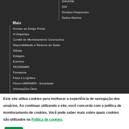
GAUCHA
SGI
Dúvidas Frequentes
Dados Abertos
Mais
Acesso ao Antigo Portal
A Unipampa
Comitê de Monitoramento Coronavírus
Disponibilidade e Reserva de Salas
Diárias
Estágios
Eventos
FECIPAMPA
Formatura
Frota e Logística
Fórum UNIPAMPA - Sociedade
Informações Úteis
LibrePampa
Este site utiliza cookies para melhorar a experiência de navegação dos
Planilha sala de vídeo conferência
usuários. Ao continuar utilizando o site, você concorda com a política de
Relatórios de Gestão
Relação de Atestados
monitoramento de cookies. Você pode saber mais sobre quais cookies
Sugestão de Pauta Jornalística
são utilizados na
Política de cookies
.
Universidade Itinerante
Consulta Cotas e Impressão WEB