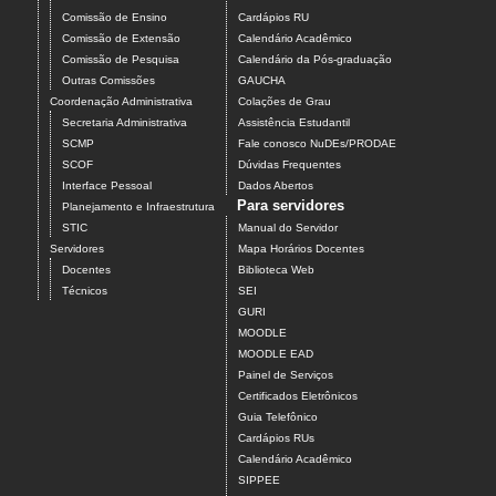
Comissão de Ensino
Cardápios RU
Comissão de Extensão
Calendário Acadêmico
Comissão de Pesquisa
Calendário da Pós-graduação
Outras Comissões
GAUCHA
Coordenação Administrativa
Colações de Grau
Secretaria Administrativa
Assistência Estudantil
SCMP
Fale conosco NuDEs/PRODAE
SCOF
Dúvidas Frequentes
Interface Pessoal
Dados Abertos
Para servidores
Planejamento e Infraestrutura
STIC
Manual do Servidor
Servidores
Mapa Horários Docentes
Docentes
Biblioteca Web
Técnicos
SEI
GURI
MOODLE
MOODLE EAD
Painel de Serviços
Certificados Eletrônicos
Guia Telefônico
Cardápios RUs
Calendário Acadêmico
SIPPEE