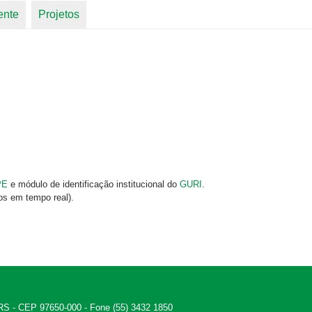
ente
Projetos
PE
e módulo de identificação institucional do
GURI
.
os em tempo real).
 - RS - CEP 97650-000 - Fone (55) 3432 1850