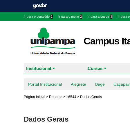
Ir para o conteúdo
1
Ir para o menu
2
Ir para a busca
3
Ir para 
Campus It
Institucional
Cursos
Portal Institucional
Alegrete
Bagé
Caçapav
Página Inicial
>
Docente
>
16544
>
Dados Gerais
Dados Gerais