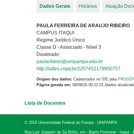
Dados Gerais
(aba ativa)
Horários
Atuação Doc
Abas primárias
PAULA FERREIRA DE ARAUJO RIBEIRO
CAMPUS ITAQUI
Regime Jurídico Único
Classe D - Associado - Nível 3
Doutorado
paularibeiro@unipampa.edu.br
http://lattes.cnpq.br/2207452179950757
Origem dos dados:
Cadastrados no SIE pela
PROGE
Página gerada em:
08/08/26 00:22:01 (dados atualizad
Lista de Docentes
© 2015 Universidade Federal do Pampa - UNIPAMPA
Rua Luiz Joaquim de Sá Britto, s/n - Bairro Promorar - Itaqui