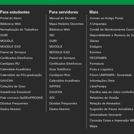
Para estudantes
Para servidores
Mais
Portal do Aluno
Manual do Servidor
Acesso ao Antigo Portal
Biblioteca Web
Mapa Horários Docentes
A Unipampa
Normalização de Trabalhos
Biblioteca Web
Comitê de Monitoramento Coron
GURI
SEI
Disponibilidade e Reserva de S
MOODLE
GURI
Diárias
MOODLE EAD
MOODLE
Estágios
Painel de Serviços
MOODLE EAD
Eventos
Certificados Eletrônicos
Painel de Serviços
FECIPAMPA
Cardápios RU
Certificados Eletrônicos
Formatura
Calendário Acadêmico
Guia Telefônico
Frota e Logística
Calendário da Pós-graduação
Cardápios RUs
Fórum UNIPAMPA - Sociedade
GAUCHA
Calendário Acadêmico
Informações Úteis
Colações de Grau
SIPPEE
LibrePampa
Assistência Estudantil
GAUCHA
Planilha sala de vídeo conferên
Fale conosco NuDEs/PRODAE
SGI
Relatórios de Gestão
Dúvidas Frequentes
Dúvidas Frequentes
Relação de Atestados
Dados Abertos
Dados Abertos
Sugestão de Pauta Jornalística
Universidade Itinerante
Consulta Cotas e Impressão W
Mapa