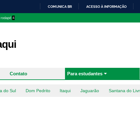
Pular
COMUNICA BR
ACESSO À INFORMAÇÃO
para o
IR
o rodapé
4
conteúdo
PARA
principal
O
CONTEÚDO
aqui
Contato
Para estudantes
a do Sul
Dom Pedrito
Itaqui
Jaguarão
Santana do Liv