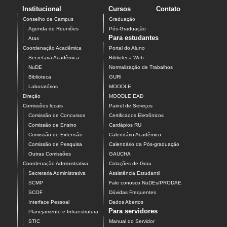
Institucional
Cursos
Contato
Conselho de Campus
Graduação
Agenda de Reuniões
Pós-Graduação
Para estudantes
Atas
Coordenação Acadêmica
Portal do Aluno
Secretaria Acadêmica
Biblioteca Web
NuDE
Normalização de Trabalhos
Biblioteca
GURI
Laboratórios
MOODLE
Direção
MOODLE EAD
Comissões locais
Painel de Serviços
Comissão de Concursos
Certificados Eletrônicos
Comissão de Ensino
Cardápios RU
Comissão de Extensão
Calendário Acadêmico
Comissão de Pesquisa
Calendário da Pós-graduação
Outras Comissões
GAUCHA
Coordenação Administrativa
Colações de Grau
Secretaria Administrativa
Assistência Estudantil
SCMP
Fale conosco NuDEs/PRODAE
SCOF
Dúvidas Frequentes
Interface Pessoal
Dados Abertos
Para servidores
Planejamento e Infraestrutura
STIC
Manual do Servidor