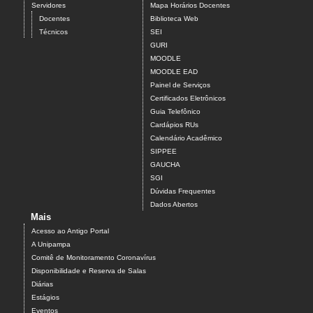
Servidores
Mapa Horários Docentes
Docentes
Biblioteca Web
Técnicos
SEI
GURI
MOODLE
MOODLE EAD
Painel de Serviços
Certificados Eletrônicos
Guia Telefônico
Cardápios RUs
Calendário Acadêmico
SIPPEE
GAUCHA
SGI
Dúvidas Frequentes
Dados Abertos
Mais
Acesso ao Antigo Portal
A Unipampa
Comitê de Monitoramento Coronavírus
Disponibilidade e Reserva de Salas
Diárias
Estágios
Eventos