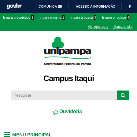
Pular
COMUNICA BR
ACESSO À INFORMAÇÃO
PART
para o
IR
Ir para o conteúdo
1
Ir para o menu
2
Ir para a busca
3
Ir para o rodapé
4
conteúdo
PARA
principal
Alto contraste
Mapa do site
O
CONTEÚDO
Campus Itaqui
Ouvidoria
MENU PRINCIPAL