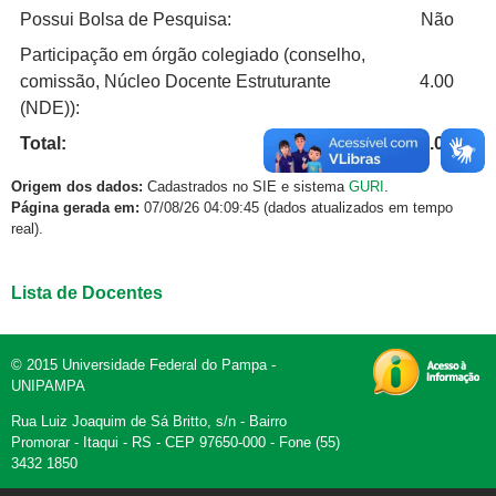
Possui Bolsa de Pesquisa:
Não
Participação em órgão colegiado (conselho,
comissão, Núcleo Docente Estruturante
4.00
(NDE)):
Total:
40.00
Origem dos dados:
Cadastrados no SIE e sistema
GURI
.
Página gerada em:
07/08/26 04:09:45 (dados atualizados em tempo
real).
Lista de Docentes
© 2015 Universidade Federal do Pampa -
UNIPAMPA
Rua Luiz Joaquim de Sá Britto, s/n - Bairro
Promorar - Itaqui - RS - CEP 97650-000 - Fone (55)
3432 1850