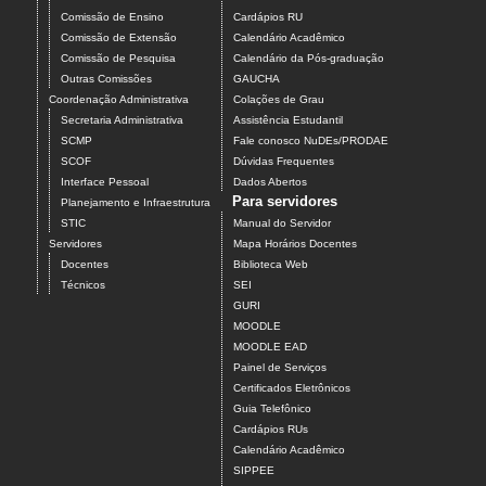
Comissão de Ensino
Cardápios RU
Comissão de Extensão
Calendário Acadêmico
Comissão de Pesquisa
Calendário da Pós-graduação
Outras Comissões
GAUCHA
Coordenação Administrativa
Colações de Grau
Secretaria Administrativa
Assistência Estudantil
SCMP
Fale conosco NuDEs/PRODAE
SCOF
Dúvidas Frequentes
Interface Pessoal
Dados Abertos
Para servidores
Planejamento e Infraestrutura
STIC
Manual do Servidor
Servidores
Mapa Horários Docentes
Docentes
Biblioteca Web
Técnicos
SEI
GURI
MOODLE
MOODLE EAD
Painel de Serviços
Certificados Eletrônicos
Guia Telefônico
Cardápios RUs
Calendário Acadêmico
SIPPEE