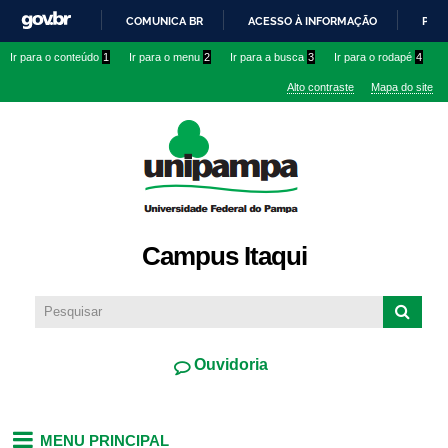
Pular
COMUNICA BR
ACESSO À INFORMAÇÃO
PART
para o
IR
Ir para o conteúdo
1
Ir para o menu
2
Ir para a busca
3
Ir para o rodapé
4
conteúdo
PARA
principal
Alto contraste
Mapa do site
O
CONTEÚDO
Campus Itaqui
Ouvidoria
MENU PRINCIPAL