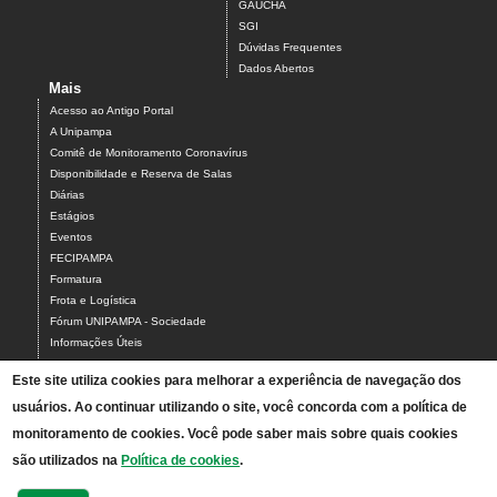
GAUCHA
SGI
Dúvidas Frequentes
Dados Abertos
Mais
Acesso ao Antigo Portal
A Unipampa
Comitê de Monitoramento Coronavírus
Disponibilidade e Reserva de Salas
Diárias
Estágios
Eventos
FECIPAMPA
Formatura
Frota e Logística
Fórum UNIPAMPA - Sociedade
Informações Úteis
LibrePampa
Este site utiliza cookies para melhorar a experiência de navegação dos
Planilha sala de vídeo conferência
usuários. Ao continuar utilizando o site, você concorda com a política de
Relatórios de Gestão
Relação de Atestados
monitoramento de cookies. Você pode saber mais sobre quais cookies
Sugestão de Pauta Jornalística
são utilizados na
Política de cookies
.
Universidade Itinerante
Consulta Cotas e Impressão WEB