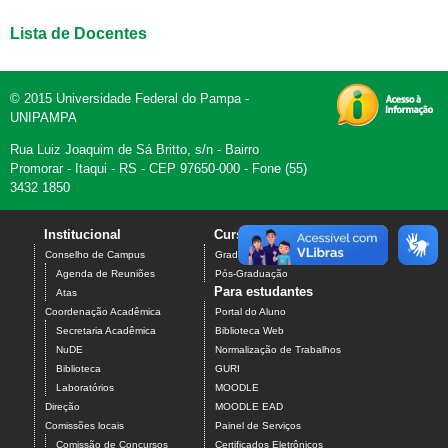
Lista de Docentes
© 2015 Universidade Federal do Pampa -
UNIPAMPA
Rua Luiz Joaquim de Sá Britto, s/n - Bairro
Promorar - Itaqui - RS - CEP 97650-000 - Fone (55)
3432 1850
Institucional
Cursos
Contato
Conselho de Campus
Graduação
Agenda de Reuniões
Pós-Graduação
Para estudantes
Atas
Coordenação Acadêmica
Portal do Aluno
Secretaria Acadêmica
Biblioteca Web
NuDE
Normalização de Trabalhos
Biblioteca
GURI
Laboratórios
MOODLE
Direção
MOODLE EAD
Comissões locais
Painel de Serviços
Comissão de Concursos
Certificados Eletrônicos