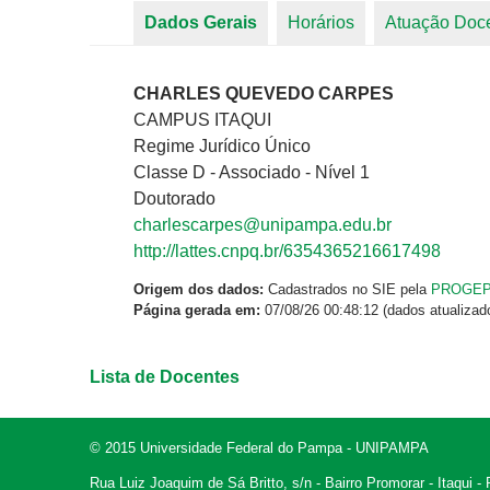
Dados Gerais
(aba ativa)
Horários
Atuação Doc
Abas primárias
CHARLES QUEVEDO CARPES
CAMPUS ITAQUI
Regime Jurídico Único
Classe D - Associado - Nível 1
Doutorado
charlescarpes@unipampa.edu.br
http://lattes.cnpq.br/6354365216617498
Origem dos dados:
Cadastrados no SIE pela
PROGE
Página gerada em:
07/08/26 00:48:12 (dados atualizad
Lista de Docentes
© 2015 Universidade Federal do Pampa - UNIPAMPA
Rua Luiz Joaquim de Sá Britto, s/n - Bairro Promorar - Itaqui