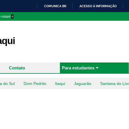
Pular
COMUNICA BR
ACESSO À INFORMAÇÃO
para o
IR
o rodapé
4
conteúdo
PARA
principal
O
CONTEÚDO
aqui
Contato
Para estudantes
a do Sul
Dom Pedrito
Itaqui
Jaguarão
Santana do Liv