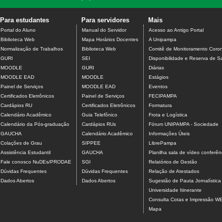
Para estudantes
Para servidores
Mais
Portal do Aluno
Manual do Servidor
Acesso ao Antigo Portal
Biblioteca Web
Mapa Horários Docentes
A Unipampa
Normalização de Trabalhos
Biblioteca Web
Comitê de Monitoramento Coron
GURI
SEI
Disponibilidade e Reserva de S
MOODLE
GURI
Diárias
MOODLE EAD
MOODLE
Estágios
Painel de Serviços
MOODLE EAD
Eventos
Certificados Eletrônicos
Painel de Serviços
FECIPAMPA
Cardápios RU
Certificados Eletrônicos
Formatura
Calendário Acadêmico
Guia Telefônico
Frota e Logística
Calendário da Pós-graduação
Cardápios RUs
Fórum UNIPAMPA - Sociedade
GAUCHA
Calendário Acadêmico
Informações Úteis
Colações de Grau
SIPPEE
LibrePampa
Assistência Estudantil
GAUCHA
Planilha sala de vídeo conferên
Fale conosco NuDEs/PRODAE
SGI
Relatórios de Gestão
Dúvidas Frequentes
Dúvidas Frequentes
Relação de Atestados
Dados Abertos
Dados Abertos
Sugestão de Pauta Jornalística
Universidade Itinerante
Consulta Cotas e Impressão W
Mapa