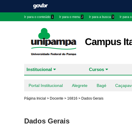
Ir para o conteúdo
1
Ir para o menu
2
Ir para a busca
3
Ir para 
Campus It
Institucional
Cursos
Portal Institucional
Alegrete
Bagé
Caçapav
Página Inicial
>
Docente
>
16816
>
Dados Gerais
Dados Gerais