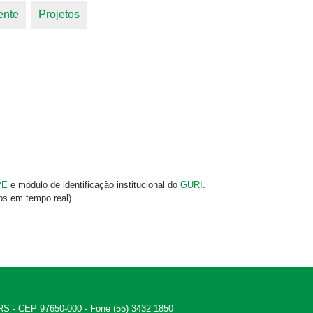
ente
Projetos
PE
e módulo de identificação institucional do
GURI
.
os em tempo real).
 - RS - CEP 97650-000 - Fone (55) 3432 1850