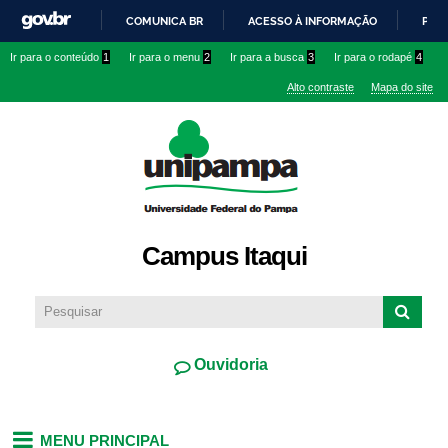
Pular
COMUNICA BR
ACESSO À INFORMAÇÃO
PART
para o
IR
Ir para o conteúdo
1
Ir para o menu
2
Ir para a busca
3
Ir para o rodapé
4
conteúdo
PARA
principal
Alto contraste
Mapa do site
O
CONTEÚDO
Campus Itaqui
Ouvidoria
MENU PRINCIPAL