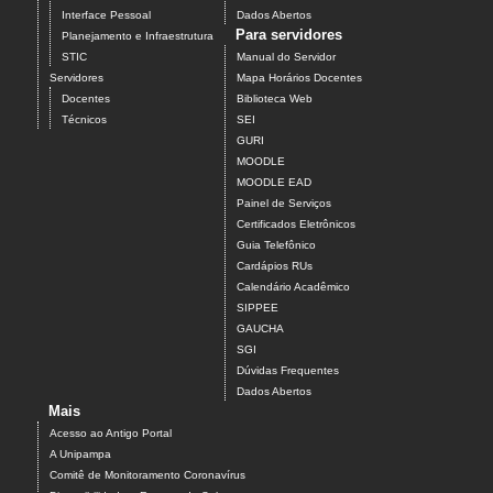
Interface Pessoal
Dados Abertos
Para servidores
Planejamento e Infraestrutura
STIC
Manual do Servidor
Servidores
Mapa Horários Docentes
Docentes
Biblioteca Web
Técnicos
SEI
GURI
MOODLE
MOODLE EAD
Painel de Serviços
Certificados Eletrônicos
Guia Telefônico
Cardápios RUs
Calendário Acadêmico
SIPPEE
GAUCHA
SGI
Dúvidas Frequentes
Dados Abertos
Mais
Acesso ao Antigo Portal
A Unipampa
Comitê de Monitoramento Coronavírus