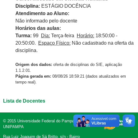
Disciplina:
ESTÁGIO DOCÊNCIA
Atendimento ao Aluno:
Não informado pelo docente
Horários das aulas:
Turma:
99
Dia:
Terça-feira
Horário:
18:50:00 -
20:50:00.
Espaço Físico:
Não cadastrado na oferta da
disciplina.
Origem dos dados:
oferta de disciplinas do SIE, aplicação
1.1.2.01.
Página gerada em:
08/08/26 18:59:21 (dados atualizados em
tempo real).
Lista de Docentes
© 2015 Universidade Federal do Pampa -
UNIPAMPA
Rua Luiz Joaquim de Sá Britto, s/n - Bairro