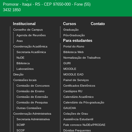
Promorar - Itaqui - RS - CEP 97650-000 - Fone (55)
3432 1850
Institucional
Cursos
Contato
Conselho de Campus
Graduação
Agenda de Reuniões
Pós-Graduação
Para estudantes
Atas
Coordenação Acadêmica
Portal do Aluno
Secretaria Acadêmica
Biblioteca Web
NuDE
Normalização de Trabalhos
Biblioteca
GURI
Laboratórios
MOODLE
Direção
MOODLE EAD
Comissões locais
Painel de Serviços
Comissão de Concursos
Certificados Eletrônicos
Comissão de Ensino
Cardápios RU
Comissão de Extensão
Calendário Acadêmico
Comissão de Pesquisa
Calendário da Pós-graduação
Outras Comissões
GAUCHA
Coordenação Administrativa
Colações de Grau
Secretaria Administrativa
Assistência Estudantil
SCMP
Fale conosco NuDEs/PRODAE
SCOF
Dúvidas Frequentes