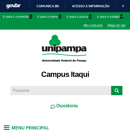
Pular
COMUNICA BR
ACESSO À INFORMAÇÃO
PART
para o
IR
Ir para o conteúdo
1
Ir para o menu
2
Ir para a busca
3
Ir para o rodapé
4
conteúdo
PARA
principal
Alto contraste
Mapa do site
O
CONTEÚDO
Campus Itaqui
Ouvidoria
MENU PRINCIPAL