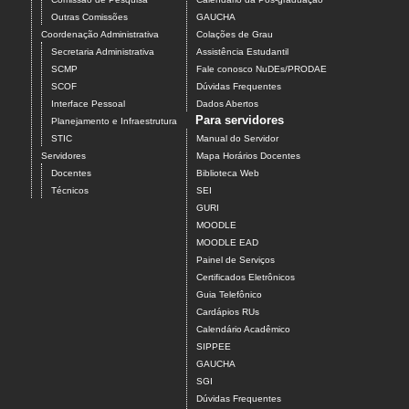
Outras Comissões
GAUCHA
Coordenação Administrativa
Colações de Grau
Secretaria Administrativa
Assistência Estudantil
SCMP
Fale conosco NuDEs/PRODAE
SCOF
Dúvidas Frequentes
Interface Pessoal
Dados Abertos
Para servidores
Planejamento e Infraestrutura
STIC
Manual do Servidor
Servidores
Mapa Horários Docentes
Docentes
Biblioteca Web
Técnicos
SEI
GURI
MOODLE
MOODLE EAD
Painel de Serviços
Certificados Eletrônicos
Guia Telefônico
Cardápios RUs
Calendário Acadêmico
SIPPEE
GAUCHA
SGI
Dúvidas Frequentes