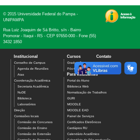
© 2015 Universidade Federal do Pampa -
UNIPAMPA
Rua Luiz Joaquim de Sá Britto, s/n - Bairro
Promorar - Itaqui - RS - CEP 97650-000 - Fone (55)
3432 1850
Institucional
Cursos
Contato
Conselho de Campus
Graduação
Agenda de Reuniões
Pós-Graduação
Para estudantes
Atas
Coordenação Acadêmica
Portal do Aluno
Secretaria Acadêmica
Biblioteca Web
NuDE
Normalização de Trabalhos
Biblioteca
GURI
Laboratórios
MOODLE
Direção
MOODLE EAD
Comissões locais
Painel de Serviços
Comissão de Concursos
Certificados Eletrônicos
Comissão de Ensino
Cardápios RU
Comissão de Extensão
Calendário Acadêmico
Comissão de Pesquisa
Calendário da Pós-graduação