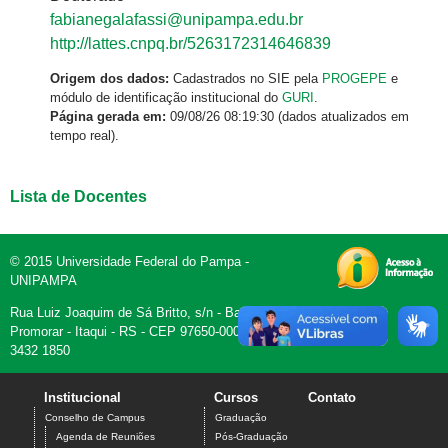
fabianegalafassi@unipampa.edu.br
http://lattes.cnpq.br/5263172314646839
Origem dos dados:
Cadastrados no SIE pela
PROGEPE
e
módulo de identificação institucional do
GURI
.
Página gerada em:
09/08/26 08:19:30 (dados atualizados em
tempo real).
Lista de Docentes
© 2015 Universidade Federal do Pampa -
UNIPAMPA
Rua Luiz Joaquim de Sá Britto, s/n - Bairro
Promorar - Itaqui - RS - CEP 97650-000 - Fone (55)
3432 1850
Institucional
Cursos
Contato
Conselho de Campus
Graduação
Agenda de Reuniões
Pós-Graduação