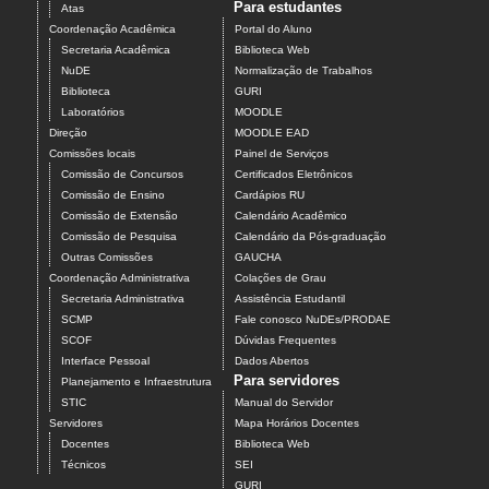
Para estudantes
Atas
Coordenação Acadêmica
Portal do Aluno
Secretaria Acadêmica
Biblioteca Web
NuDE
Normalização de Trabalhos
Biblioteca
GURI
Laboratórios
MOODLE
Direção
MOODLE EAD
Comissões locais
Painel de Serviços
Comissão de Concursos
Certificados Eletrônicos
Comissão de Ensino
Cardápios RU
Comissão de Extensão
Calendário Acadêmico
Comissão de Pesquisa
Calendário da Pós-graduação
Outras Comissões
GAUCHA
Coordenação Administrativa
Colações de Grau
Secretaria Administrativa
Assistência Estudantil
SCMP
Fale conosco NuDEs/PRODAE
SCOF
Dúvidas Frequentes
Interface Pessoal
Dados Abertos
Para servidores
Planejamento e Infraestrutura
STIC
Manual do Servidor
Servidores
Mapa Horários Docentes
Docentes
Biblioteca Web
Técnicos
SEI
GURI