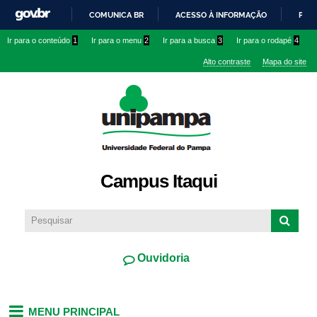
Pular
COMUNICA BR
ACESSO À INFORMAÇÃO
PART
para o
IR
Ir para o conteúdo
1
Ir para o menu
2
Ir para a busca
3
Ir para o rodapé
4
conteúdo
PARA
principal
Alto contraste
Mapa do site
O
CONTEÚDO
Campus Itaqui
Ouvidoria
MENU PRINCIPAL