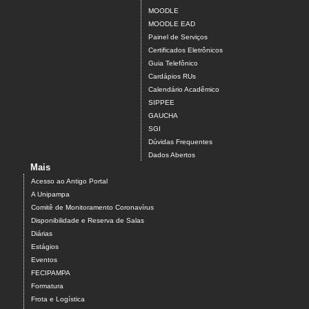
MOODLE
MOODLE EAD
Painel de Serviços
Certificados Eletrônicos
Guia Telefônico
Cardápios RUs
Calendário Acadêmico
SIPPEE
GAUCHA
SGI
Dúvidas Frequentes
Dados Abertos
Mais
Acesso ao Antigo Portal
A Unipampa
Comitê de Monitoramento Coronavírus
Disponibilidade e Reserva de Salas
Diárias
Estágios
Eventos
FECIPAMPA
Formatura
Frota e Logística