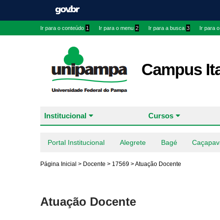
Ir para o conteúdo
1
Ir para o menu
2
Ir para a busca
3
Ir para 
Campus It
Institucional
Cursos
Portal Institucional
Alegrete
Bagé
Caçapav
Página Inicial
>
Docente
>
17569
>
Atuação Docente
Atuação Docente