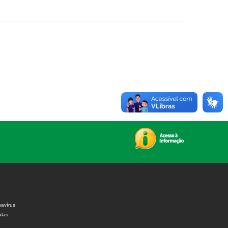
avírus
alas