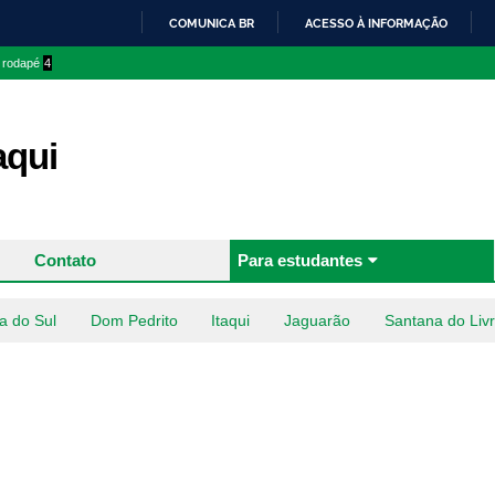
Pular
COMUNICA BR
ACESSO À INFORMAÇÃO
para o
IR
o rodapé
4
conteúdo
PARA
principal
O
CONTEÚDO
aqui
Contato
Para estudantes
a do Sul
Dom Pedrito
Itaqui
Jaguarão
Santana do Liv