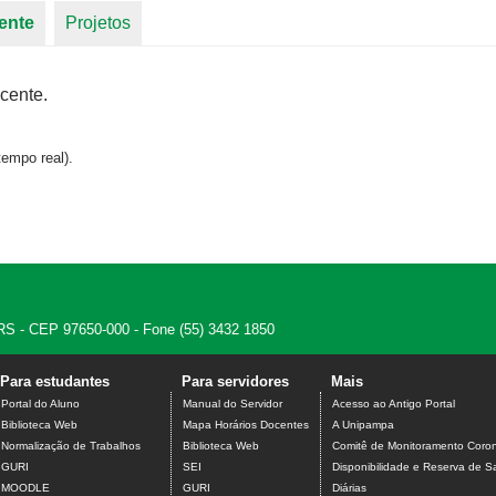
ente
(aba ativa)
Projetos
cente.
empo real).
 - RS - CEP 97650-000 - Fone (55) 3432 1850
Para estudantes
Para servidores
Mais
Portal do Aluno
Manual do Servidor
Acesso ao Antigo Portal
Biblioteca Web
Mapa Horários Docentes
A Unipampa
Normalização de Trabalhos
Biblioteca Web
Comitê de Monitoramento Coron
GURI
SEI
Disponibilidade e Reserva de S
MOODLE
GURI
Diárias