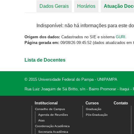
Dados Gerais
Horários
Atuação Doc
Abas primárias
Indisponível: não há informações para este do
Origem dos dados:
Cadastrados no SIE e sistema
GURI
.
Página gerada em:
09/08/26 09:45:52 (dados atualizados em t
Lista de Docentes
© 2015 Universidade Federal do Pampa - UNIPAMPA
Rua Luiz Joaquim de Sá Britto, s/n - Bairro Promorar - Itaqui
Institucional
Cursos
Contato
Conselho de Campus
Graduação
Agenda de Reuniões
Pós-Graduação
Atas
Coordenação Acadêmica
Secretaria Acadêmica