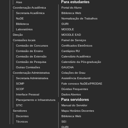
Para estudantes
Atas
Coordenação Acadêmica
Portal do Aluno
Secretaria Acadêmica
Biblioteca Web
NuDE
Normalização de Trabalhos
Biblioteca
GURI
Laboratórios
MOODLE
Direção
MOODLE EAD
Comissões locais
Painel de Serviços
Comissão de Concursos
Certificados Eletrônicos
Comissão de Ensino
Cardápios RU
Comissão de Extensão
Calendário Acadêmico
Comissão de Pesquisa
Calendário da Pós-graduação
Outras Comissões
GAUCHA
Coordenação Administrativa
Colações de Grau
Secretaria Administrativa
Assistência Estudantil
SCMP
Fale conosco NuDEs/PRODAE
SCOF
Dúvidas Frequentes
Interface Pessoal
Dados Abertos
Para servidores
Planejamento e Infraestrutura
STIC
Manual do Servidor
Servidores
Mapa Horários Docentes
Docentes
Biblioteca Web
Técnicos
SEI
GURI