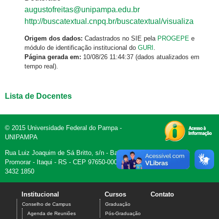
augustofreitas@unipampa.edu.br
http://buscatextual.cnpq.br/buscatextual/visualiza
Origem dos dados:
Cadastrados no SIE pela
PROGEPE
e
módulo de identificação institucional do
GURI
.
Página gerada em:
10/08/26 11:44:37 (dados atualizados em
tempo real).
Lista de Docentes
© 2015 Universidade Federal do Pampa -
UNIPAMPA
Rua Luiz Joaquim de Sá Britto, s/n - Bairro
Promorar - Itaqui - RS - CEP 97650-000 - Fone (55)
3432 1850
Institucional
Cursos
Contato
Conselho de Campus
Graduação
Agenda de Reuniões
Pós-Graduação