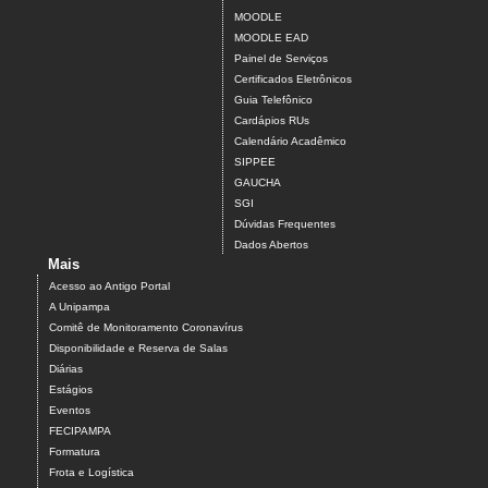
MOODLE
MOODLE EAD
Painel de Serviços
Certificados Eletrônicos
Guia Telefônico
Cardápios RUs
Calendário Acadêmico
SIPPEE
GAUCHA
SGI
Dúvidas Frequentes
Dados Abertos
Mais
Acesso ao Antigo Portal
A Unipampa
Comitê de Monitoramento Coronavírus
Disponibilidade e Reserva de Salas
Diárias
Estágios
Eventos
FECIPAMPA
Formatura
Frota e Logística