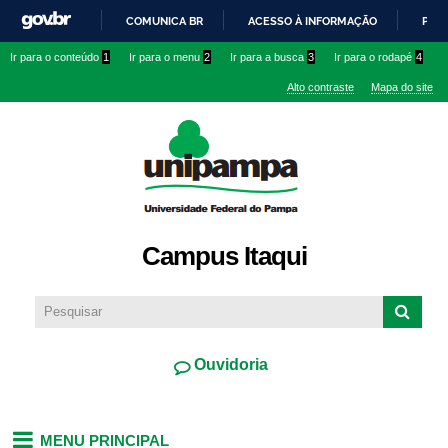
Pular
COMUNICA BR
ACESSO À INFORMAÇÃO
PART
para o
IR
Ir para o conteúdo
1
Ir para o menu
2
Ir para a busca
3
Ir para o rodapé
4
conteúdo
PARA
principal
Alto contraste
Mapa do site
O
CONTEÚDO
Campus Itaqui
Ouvidoria
MENU PRINCIPAL