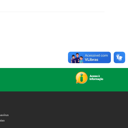
avírus
alas