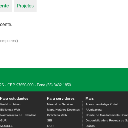
ente
(aba ativa)
Projetos
cente.
empo real).
 - RS - CEP 97650-000 - Fone (55) 3432 1850
Para estudantes
Para servidores
Mais
Portal do Aluno
Manual do Servidor
Acesso ao Antigo Portal
Biblioteca Web
Mapa Horários Docentes
A Unipampa
Normalização de Trabalhos
Biblioteca Web
Comitê de Monitoramento Coron
GURI
SEI
Disponibilidade e Reserva de S
MOODLE
GURI
Diárias