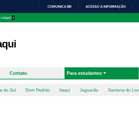
Pular
COMUNICA BR
ACESSO À INFORMAÇÃO
para o
IR
o rodapé
4
conteúdo
PARA
principal
O
CONTEÚDO
aqui
Contato
Para estudantes
a do Sul
Dom Pedrito
Itaqui
Jaguarão
Santana do Liv