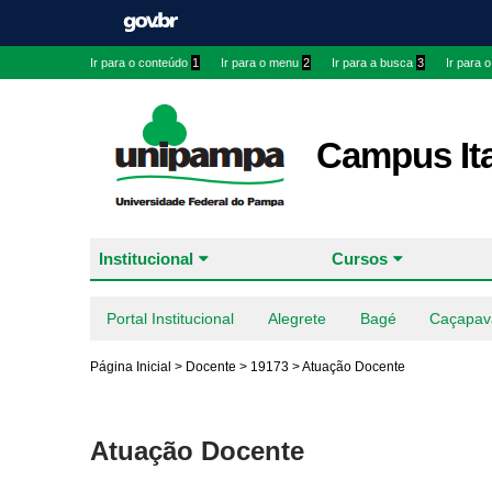
Ir para o conteúdo
1
Ir para o menu
2
Ir para a busca
3
Ir para 
Campus It
Institucional
Cursos
Portal Institucional
Alegrete
Bagé
Caçapav
Página Inicial
>
Docente
>
19173
>
Atuação Docente
Atuação Docente