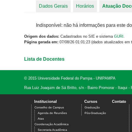
Dados Gerais
Horários
Atuação Doc
Abas primárias
Indisponível: não há informações para este do
Origem dos dados:
Cadastrados no SIE e sistema
GURI
.
Página gerada em:
07/08/26 01:01:23 (dados atualizados em t
Lista de Docentes
© 2015 Universidade Federal do Pampa - UNIPAMPA
Rua Luiz Joaquim de Sá Britto, s/n - Bairro Promorar - Itaqui
Institucional
Cursos
Contato
Conselho de Campus
Graduação
Agenda de Reuniões
Pós-Graduação
Atas
Coordenação Acadêmica
Secretaria Acadêmica