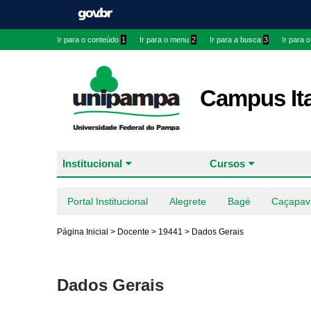
Ir para o conteúdo
1
Ir para o menu
2
Ir para a busca
3
Ir para 
Campus It
Institucional
Cursos
Portal Institucional
Alegrete
Bagé
Caçapav
Página Inicial
>
Docente
>
19441
>
Dados Gerais
Dados Gerais