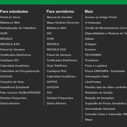
Para estudantes
Para servidores
Mais
Portal do Aluno
Manual do Servidor
Acesso ao Antigo Portal
Biblioteca Web
Mapa Horários Docentes
A Unipampa
Normalização de Trabalhos
Biblioteca Web
Comitê de Monitoramento Coron
GURI
SEI
Disponibilidade e Reserva de S
MOODLE
GURI
Diárias
MOODLE EAD
MOODLE
Estágios
Painel de Serviços
MOODLE EAD
Eventos
Certificados Eletrônicos
Painel de Serviços
FECIPAMPA
Cardápios RU
Certificados Eletrônicos
Formatura
Calendário Acadêmico
Guia Telefônico
Frota e Logística
Calendário da Pós-graduação
Cardápios RUs
Fórum UNIPAMPA - Sociedade
GAUCHA
Calendário Acadêmico
Informações Úteis
Colações de Grau
SIPPEE
LibrePampa
Assistência Estudantil
GAUCHA
Planilha sala de vídeo conferên
Fale conosco NuDEs/PRODAE
SGI
Relatórios de Gestão
Dúvidas Frequentes
Dúvidas Frequentes
Relação de Atestados
Dados Abertos
Dados Abertos
Sugestão de Pauta Jornalística
Universidade Itinerante
Consulta Cotas e Impressão W
Mapa