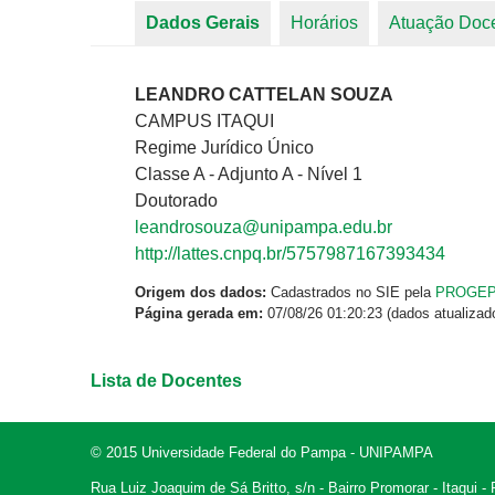
Dados Gerais
(aba ativa)
Horários
Atuação Doc
Abas primárias
LEANDRO CATTELAN SOUZA
CAMPUS ITAQUI
Regime Jurídico Único
Classe A - Adjunto A - Nível 1
Doutorado
leandrosouza@unipampa.edu.br
http://lattes.cnpq.br/5757987167393434
Origem dos dados:
Cadastrados no SIE pela
PROGE
Página gerada em:
07/08/26 01:20:23 (dados atualizad
Lista de Docentes
© 2015 Universidade Federal do Pampa - UNIPAMPA
Rua Luiz Joaquim de Sá Britto, s/n - Bairro Promorar - Itaqui