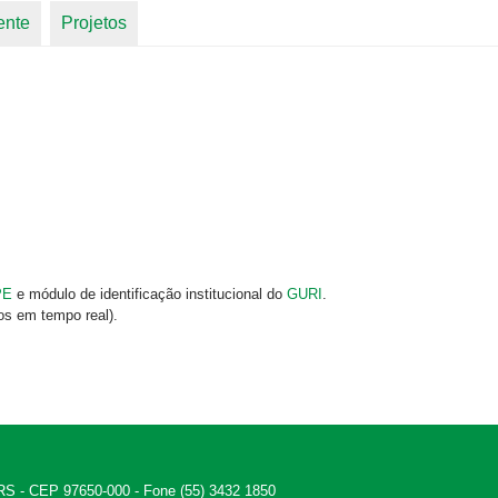
ente
Projetos
PE
e módulo de identificação institucional do
GURI
.
os em tempo real).
 - RS - CEP 97650-000 - Fone (55) 3432 1850