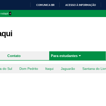
Pular
COMUNICA BR
ACESSO À INFORMAÇÃO
para o
IR
o rodapé
4
conteúdo
PARA
principal
O
CONTEÚDO
aqui
Contato
Para estudantes
a do Sul
Dom Pedrito
Itaqui
Jaguarão
Santana do Liv