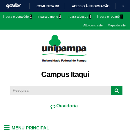
Pular
COMUNICA BR
ACESSO À INFORMAÇÃO
PART
para o
IR
Ir para o conteúdo
1
Ir para o menu
2
Ir para a busca
3
Ir para o rodapé
4
conteúdo
PARA
principal
Alto contraste
Mapa do site
O
CONTEÚDO
Campus Itaqui
Ouvidoria
MENU PRINCIPAL