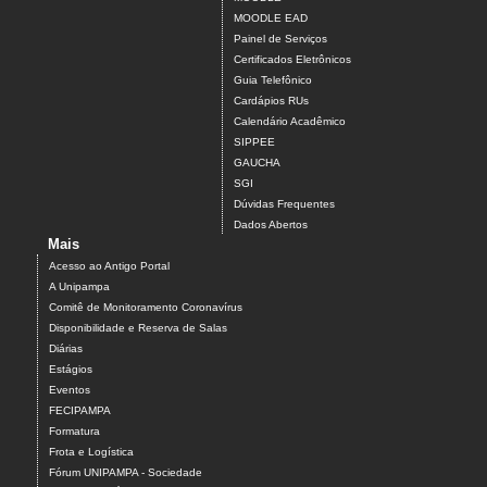
MOODLE EAD
Painel de Serviços
Certificados Eletrônicos
Guia Telefônico
Cardápios RUs
Calendário Acadêmico
SIPPEE
GAUCHA
SGI
Dúvidas Frequentes
Dados Abertos
Mais
Acesso ao Antigo Portal
A Unipampa
Comitê de Monitoramento Coronavírus
Disponibilidade e Reserva de Salas
Diárias
Estágios
Eventos
FECIPAMPA
Formatura
Frota e Logística
Fórum UNIPAMPA - Sociedade