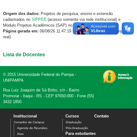
Origem dos dados:
Projetos de pesquisa, ensino e extensão
cadastrados no
SIPPEE
(acesso somente via rede institucional) e
Módulo Projetos Acadêmicos (SAP) no
GURI
.
Página gerada em:
06/08/26 11:47:19 (dados atualizados em tempo
real).
Lista de Docentes
© 2015 Universidade Federal do Pampa -
UNIPAMPA
Rua Luiz Joaquim de Sá Britto, s/n - Bairro
Promorar - Itaqui - RS - CEP 97650-000 - Fone (55)
3432 1850
Institucional
Cursos
Contato
Conselho de Campus
Graduação
Agenda de Reuniões
Pós-Graduação
Para estudantes
Atas