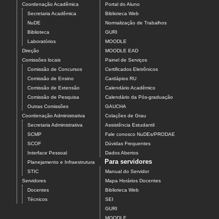
Coordenação Acadêmica
Portal do Aluno
Secretaria Acadêmica
Biblioteca Web
NuDE
Normalização de Trabalhos
Biblioteca
GURI
Laboratórios
MOODLE
Direção
MOODLE EAD
Comissões locais
Painel de Serviços
Comissão de Concursos
Certificados Eletrônicos
Comissão de Ensino
Cardápios RU
Comissão de Extensão
Calendário Acadêmico
Comissão de Pesquisa
Calendário da Pós-graduação
Outras Comissões
GAUCHA
Coordenação Administrativa
Colações de Grau
Secretaria Administrativa
Assistência Estudantil
SCMP
Fale conosco NuDEs/PRODAE
SCOF
Dúvidas Frequentes
Interface Pessoal
Dados Abertos
Para servidores
Planejamento e Infraestrutura
STIC
Manual do Servidor
Servidores
Mapa Horários Docentes
Docentes
Biblioteca Web
Técnicos
SEI
GURI
MOODLE