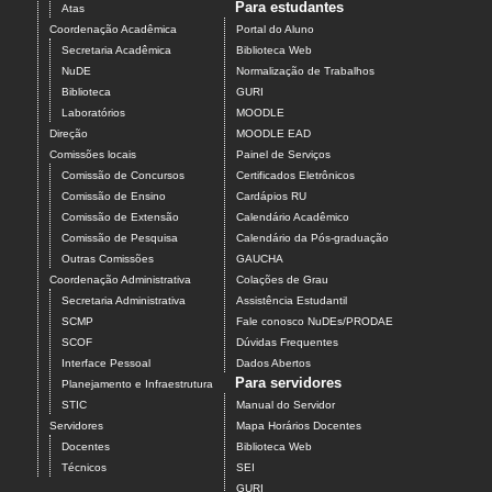
Para estudantes
Atas
Coordenação Acadêmica
Portal do Aluno
Secretaria Acadêmica
Biblioteca Web
NuDE
Normalização de Trabalhos
Biblioteca
GURI
Laboratórios
MOODLE
Direção
MOODLE EAD
Comissões locais
Painel de Serviços
Comissão de Concursos
Certificados Eletrônicos
Comissão de Ensino
Cardápios RU
Comissão de Extensão
Calendário Acadêmico
Comissão de Pesquisa
Calendário da Pós-graduação
Outras Comissões
GAUCHA
Coordenação Administrativa
Colações de Grau
Secretaria Administrativa
Assistência Estudantil
SCMP
Fale conosco NuDEs/PRODAE
SCOF
Dúvidas Frequentes
Interface Pessoal
Dados Abertos
Para servidores
Planejamento e Infraestrutura
STIC
Manual do Servidor
Servidores
Mapa Horários Docentes
Docentes
Biblioteca Web
Técnicos
SEI
GURI