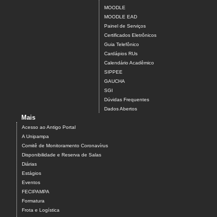
MOODLE
MOODLE EAD
Painel de Serviços
Certificados Eletrônicos
Guia Telefônico
Cardápios RUs
Calendário Acadêmico
SIPPEE
GAUCHA
SGI
Dúvidas Frequentes
Dados Abertos
Mais
Acesso ao Antigo Portal
A Unipampa
Comitê de Monitoramento Coronavírus
Disponibilidade e Reserva de Salas
Diárias
Estágios
Eventos
FECIPAMPA
Formatura
Frota e Logística