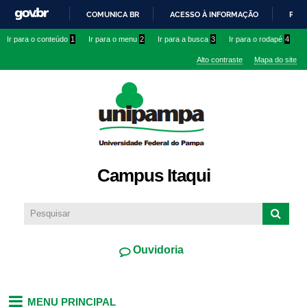
Pular
COMUNICA BR
ACESSO À INFORMAÇÃO
PART
para o
IR
Ir para o conteúdo
1
Ir para o menu
2
Ir para a busca
3
Ir para o rodapé
4
conteúdo
PARA
principal
Alto contraste
Mapa do site
O
CONTEÚDO
Campus Itaqui
Ouvidoria
MENU PRINCIPAL