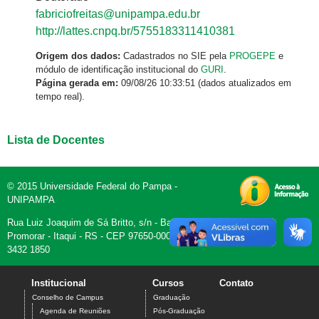
fabriciofreitas@unipampa.edu.br
http://lattes.cnpq.br/5755183311410381
Origem dos dados:
Cadastrados no SIE pela
PROGEPE
e
módulo de identificação institucional do
GURI
.
Página gerada em:
09/08/26 10:33:51 (dados atualizados em
tempo real).
Lista de Docentes
© 2015 Universidade Federal do Pampa -
UNIPAMPA
Rua Luiz Joaquim de Sá Britto, s/n - Bairro
Promorar - Itaqui - RS - CEP 97650-000 - Fone (55)
3432 1850
Institucional
Cursos
Contato
Conselho de Campus
Graduação
Agenda de Reuniões
Pós-Graduação