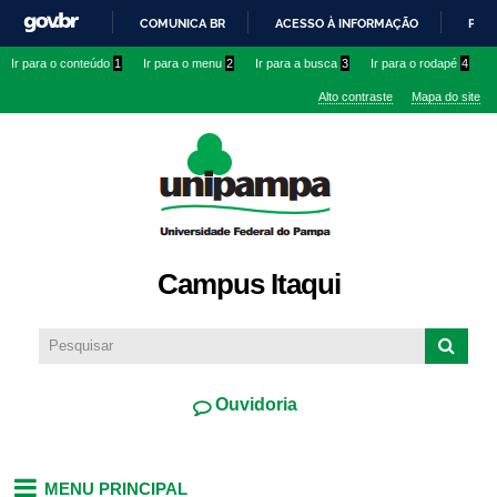
Pular
COMUNICA BR
ACESSO À INFORMAÇÃO
PART
para o
IR
Ir para o conteúdo
1
Ir para o menu
2
Ir para a busca
3
Ir para o rodapé
4
conteúdo
PARA
principal
Alto contraste
Mapa do site
O
CONTEÚDO
Campus Itaqui
Ouvidoria
MENU PRINCIPAL