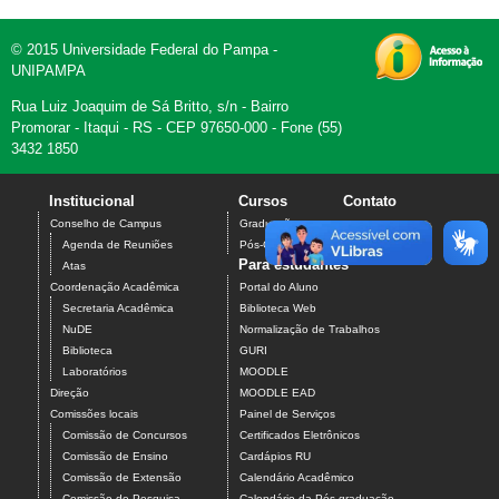
© 2015 Universidade Federal do Pampa -
UNIPAMPA
Rua Luiz Joaquim de Sá Britto, s/n - Bairro
Promorar - Itaqui - RS - CEP 97650-000 - Fone (55)
3432 1850
Institucional
Cursos
Contato
Conselho de Campus
Graduação
Agenda de Reuniões
Pós-Graduação
Para estudantes
Atas
Coordenação Acadêmica
Portal do Aluno
Secretaria Acadêmica
Biblioteca Web
NuDE
Normalização de Trabalhos
Biblioteca
GURI
Laboratórios
MOODLE
Direção
MOODLE EAD
Comissões locais
Painel de Serviços
Comissão de Concursos
Certificados Eletrônicos
Comissão de Ensino
Cardápios RU
Comissão de Extensão
Calendário Acadêmico
Comissão de Pesquisa
Calendário da Pós-graduação