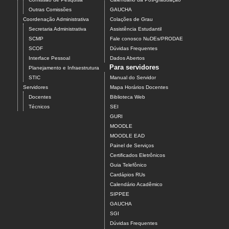
Outras Comissões
GAUCHA
Coordenação Administrativa
Colações de Grau
Secretaria Administrativa
Assistência Estudantil
SCMP
Fale conosco NuDEs/PRODAE
SCOF
Dúvidas Frequentes
Interface Pessoal
Dados Abertos
Para servidores
Planejamento e Infraestrutura
STIC
Manual do Servidor
Servidores
Mapa Horários Docentes
Docentes
Biblioteca Web
Técnicos
SEI
GURI
MOODLE
MOODLE EAD
Painel de Serviços
Certificados Eletrônicos
Guia Telefônico
Cardápios RUs
Calendário Acadêmico
SIPPEE
GAUCHA
SGI
Dúvidas Frequentes