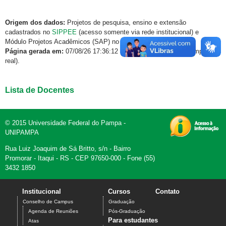
Origem dos dados:
Projetos de pesquisa, ensino e extensão
cadastrados no
SIPPEE
(acesso somente via rede institucional) e
Módulo Projetos Acadêmicos (SAP) no
GURI
.
Página gerada em:
07/08/26 17:36:12 (dados atualizados em tempo
real).
Lista de Docentes
© 2015 Universidade Federal do Pampa -
UNIPAMPA
Rua Luiz Joaquim de Sá Britto, s/n - Bairro
Promorar - Itaqui - RS - CEP 97650-000 - Fone (55)
3432 1850
Institucional
Cursos
Contato
Conselho de Campus
Graduação
Agenda de Reuniões
Pós-Graduação
Para estudantes
Atas