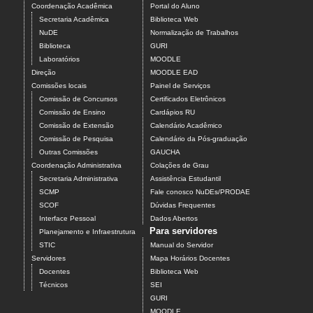
Coordenação Acadêmica
Portal do Aluno
Secretaria Acadêmica
Biblioteca Web
NuDE
Normalização de Trabalhos
Biblioteca
GURI
Laboratórios
MOODLE
Direção
MOODLE EAD
Comissões locais
Painel de Serviços
Comissão de Concursos
Certificados Eletrônicos
Comissão de Ensino
Cardápios RU
Comissão de Extensão
Calendário Acadêmico
Comissão de Pesquisa
Calendário da Pós-graduação
Outras Comissões
GAUCHA
Coordenação Administrativa
Colações de Grau
Secretaria Administrativa
Assistência Estudantil
SCMP
Fale conosco NuDEs/PRODAE
SCOF
Dúvidas Frequentes
Interface Pessoal
Dados Abertos
Para servidores
Planejamento e Infraestrutura
STIC
Manual do Servidor
Servidores
Mapa Horários Docentes
Docentes
Biblioteca Web
Técnicos
SEI
GURI
MOODLE