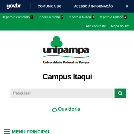
Pular
COMUNICA BR
ACESSO À INFORMAÇÃO
PART
para o
IR
Ir para o conteúdo
1
Ir para o menu
2
Ir para a busca
3
Ir para o rodapé
4
conteúdo
PARA
principal
Alto contraste
Mapa do site
O
CONTEÚDO
Campus Itaqui
Ouvidoria
MENU PRINCIPAL