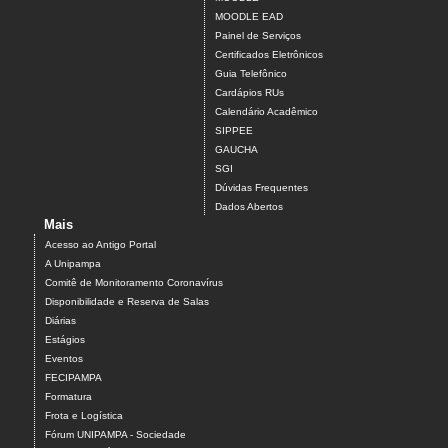
MOODLE EAD
Painel de Serviços
Certificados Eletrônicos
Guia Telefônico
Cardápios RUs
Calendário Acadêmico
SIPPEE
GAUCHA
SGI
Dúvidas Frequentes
Dados Abertos
Mais
Acesso ao Antigo Portal
A Unipampa
Comitê de Monitoramento Coronavírus
Disponibilidade e Reserva de Salas
Diárias
Estágios
Eventos
FECIPAMPA
Formatura
Frota e Logística
Fórum UNIPAMPA - Sociedade