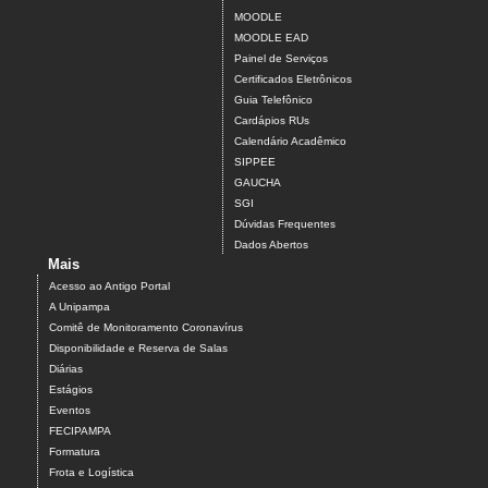
MOODLE
MOODLE EAD
Painel de Serviços
Certificados Eletrônicos
Guia Telefônico
Cardápios RUs
Calendário Acadêmico
SIPPEE
GAUCHA
SGI
Dúvidas Frequentes
Dados Abertos
Mais
Acesso ao Antigo Portal
A Unipampa
Comitê de Monitoramento Coronavírus
Disponibilidade e Reserva de Salas
Diárias
Estágios
Eventos
FECIPAMPA
Formatura
Frota e Logística