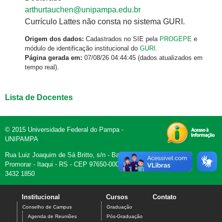
arthurtauchen@unipampa.edu.br
Currículo Lattes não consta no sistema GURI.
Origem dos dados:
Cadastrados no SIE pela
PROGEPE
e
módulo de identificação institucional do
GURI
.
Página gerada em:
07/08/26 04:44:45 (dados atualizados em
tempo real).
Lista de Docentes
© 2015 Universidade Federal do Pampa -
UNIPAMPA
Rua Luiz Joaquim de Sá Britto, s/n - Bairro
Promorar - Itaqui - RS - CEP 97650-000 - Fone (55)
3432 1850
Institucional
Cursos
Contato
Conselho de Campus
Graduação
Agenda de Reuniões
Pós-Graduação