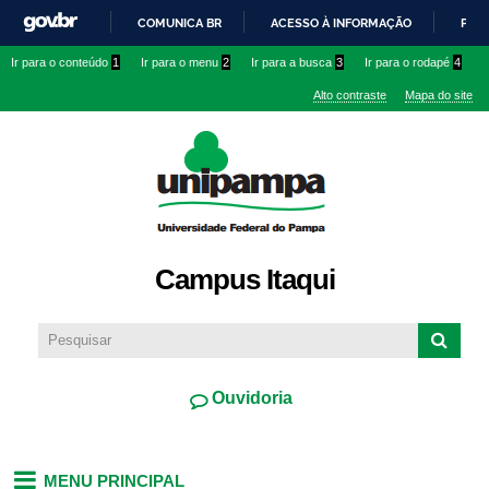
Pular
COMUNICA BR
ACESSO À INFORMAÇÃO
PART
para o
IR
Ir para o conteúdo
1
Ir para o menu
2
Ir para a busca
3
Ir para o rodapé
4
conteúdo
PARA
principal
Alto contraste
Mapa do site
O
CONTEÚDO
Campus Itaqui
Ouvidoria
MENU PRINCIPAL