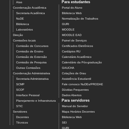
Para estudantes
Atas
Coordenação Acadêmica
Portal do Aluno
Secretaria Acadêmica
Biblioteca Web
NuDE
Normalização de Trabalhos
Biblioteca
GURI
Laboratórios
MOODLE
Direção
MOODLE EAD
Comissões locais
Painel de Serviços
Comissão de Concursos
Certificados Eletrônicos
Comissão de Ensino
Cardápios RU
Comissão de Extensão
Calendário Acadêmico
Comissão de Pesquisa
Calendário da Pós-graduação
Outras Comissões
GAUCHA
Coordenação Administrativa
Colações de Grau
Secretaria Administrativa
Assistência Estudantil
SCMP
Fale conosco NuDEs/PRODAE
SCOF
Dúvidas Frequentes
Interface Pessoal
Dados Abertos
Para servidores
Planejamento e Infraestrutura
STIC
Manual do Servidor
Servidores
Mapa Horários Docentes
Docentes
Biblioteca Web
Técnicos
SEI
GURI