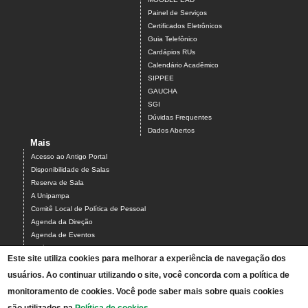
Painel de Serviços
Certificados Eletrônicos
Guia Telefônico
Cardápios RUs
Calendário Acadêmico
SIPPEE
GAUCHA
SGI
Dúvidas Frequentes
Dados Abertos
Mais
Acesso ao Antigo Portal
Disponibilidade de Salas
Reserva de Sala
A Unipampa
Comitê Local de Política de Pessoal
Agenda da Direção
Agenda de Eventos
Estágios
Este site utiliza cookies para melhorar a experiência de navegação dos
Relatório de Gestão
usuários. Ao continuar utilizando o site, você concorda com a política de
Infraestrutura do Campus
NEABI
monitoramento de cookies. Você pode saber mais sobre quais cookies
Pautas Conselho