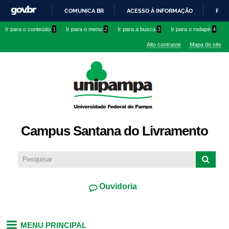
Pular
COMUNICA BR
ACESSO À INFORMAÇÃO
PART
para o
IR
Ir para o conteúdo
1
Ir para o menu
2
Ir para a busca
3
Ir para o rodapé
4
conteúdo
PARA
principal
Alto contraste
Mapa do site
O
CONTEÚDO
Campus Santana do Livramento
Ouvidoria
MENU PRINCIPAL