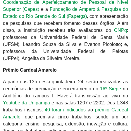
Coordenação de Aperfeiçoamento de Pessoal de Nível
Superior (Capes)
e a
Fundação de Amparo à Pesquisa do
Estado do Rio Grande do Sul (Fapergs)
, com apresentação
de pesquisas que recebem fomento desses órgãos. Além
disso, a Instituição recebeu três avaliadores do
CNPq
:
professores da Universidade Federal de Santa Maria
(UFSM), Leandro Souza da Silva e Everton Picolotto; e,
professora da Universidade Federal de Pelotas
(UFPel), Angelita da Silveira Moreira.
Prêmio Cardeal Amarelo
A partir das 13h desta quinta-feira, 24, serão realizadas as
cerimônias de premiação e encerramento do
16º Siepe
no
Auditório do campus I. Haverá transmissão ao vivo no
Youtube da Unipampa
e nas salas 1207 e 2202. Dos 1.348
trabalhos inscritos,
40 foram indicados
ao
prêmio Cardeal
Amarelo
, que premiará cinco trabalhos, sendo um por
categoria: ensino, pesquisa, extensão, inovação e cultura.
Todos os trabalhos indicados ao prêmio devem ter sido