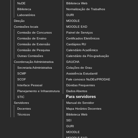
NuDE
Biblioteca Web
Biblioteca
Normalização de Trabalhos
Laboratórios
GURI
Direção
MOODLE
Comissões locais
MOODLE EAD
Comissão de Concursos
Painel de Serviços
Comissão de Ensino
Certificados Eletrônicos
Comissão de Extensão
Cardápios RU
Comissão de Pesquisa
Calendário Acadêmico
Outras Comissões
Calendário da Pós-graduação
Coordenação Administrativa
GAUCHA
Secretaria Administrativa
Colações de Grau
SCMP
Assistência Estudantil
SCOF
Fale conosco NuDEs/PRODAE
Interface Pessoal
Dúvidas Frequentes
Planejamento e Infraestrutura
Dados Abertos
Para servidores
STIC
Servidores
Manual do Servidor
Docentes
Mapa Horários Docentes
Técnicos
Biblioteca Web
SEI
GURI
MOODLE
MOODLE EAD