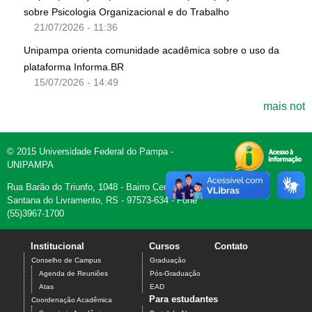
sobre Psicologia Organizacional e do Trabalho
21/07/2026 - 11:36
Unipampa orienta comunidade acadêmica sobre o uso da
plataforma Informa.BR
15/07/2026 - 14:49
mais not
© 2015 Universidade Federal do Pampa -
UNIPAMPA
Rua Barão do Triunfo, 1048 - Bairro Centro -
Santana do Livramento, RS - 97573-634 - Fone
(55)3967-1700
Institucional
Cursos
Contato
Conselho de Campus
Graduação
Agenda de Reuniões
Pós-Graduação
Atas
EAD
Para estudantes
Coordenação Acadêmica