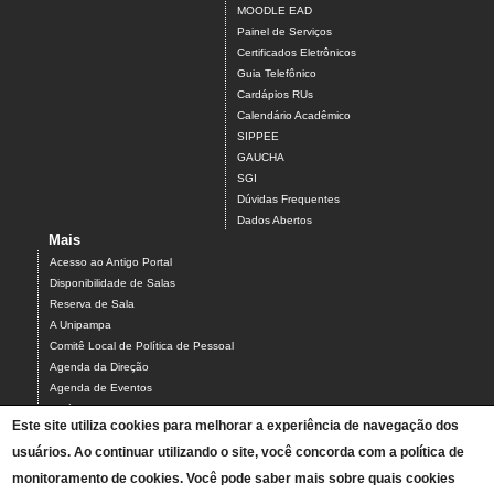
MOODLE EAD
Painel de Serviços
Certificados Eletrônicos
Guia Telefônico
Cardápios RUs
Calendário Acadêmico
SIPPEE
GAUCHA
SGI
Dúvidas Frequentes
Dados Abertos
Mais
Acesso ao Antigo Portal
Disponibilidade de Salas
Reserva de Sala
A Unipampa
Comitê Local de Política de Pessoal
Agenda da Direção
Agenda de Eventos
Estágios
Este site utiliza cookies para melhorar a experiência de navegação dos
Relatório de Gestão
Infraestrutura do Campus
usuários. Ao continuar utilizando o site, você concorda com a política de
NEABI
monitoramento de cookies. Você pode saber mais sobre quais cookies
Pautas Conselho