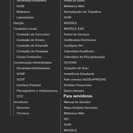
Secretaria Acadêmica
Portal do Aluno
NuDE
Biblioteca Web
Biblioteca
Normalização de Trabalhos
Laboratórios
GURI
Direção
MOODLE
Comissões locais
MOODLE EAD
Comissão de Concursos
Painel de Serviços
Comissão de Ensino
Certificados Eletrônicos
Comissão de Extensão
Cardápios RU
Comissão de Pesquisa
Calendário Acadêmico
Outras Comissões
Calendário da Pós-graduação
Coordenação Administrativa
GAUCHA
Secretaria Administrativa
Colações de Grau
SCMP
Assistência Estudantil
SCOF
Fale conosco NuDEs/PRODAE
Interface Pessoal
Dúvidas Frequentes
Planejamento e Infraestrutura
Dados Abertos
Para servidores
STIC
Servidores
Manual do Servidor
Docentes
Mapa Horários Docentes
Técnicos
Biblioteca Web
SEI
GURI
MOODLE