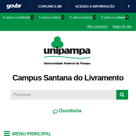
Pular
COMUNICA BR
ACESSO À INFORMAÇÃO
PART
para o
IR
Ir para o conteúdo
1
Ir para o menu
2
Ir para a busca
3
Ir para o rodapé
4
conteúdo
PARA
principal
Alto contraste
Mapa do site
O
CONTEÚDO
Campus Santana do Livramento
Ouvidoria
MENU PRINCIPAL