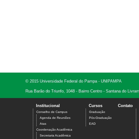
© 2015 Universidade Federal do Pampa - UNIPAMPA
Rua Barão do Triunfo, 1048 - Bairro Centro - Santana do Livr
Institucional
Cursos
Contato
Conselho de Campus
Graduação
Agenda de Reuniões
Pós-Graduação
Atas
EAD
Coordenação Acadêmica
Secretaria Acadêmica