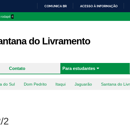
Pular
COMUNICA BR
ACESSO À INFORMAÇÃO
para o
IR
o rodapé
4
conteúdo
PARA
principal
O
CONTEÚDO
ntana do Livramento
Contato
Para estudantes
a do Sul
Dom Pedrito
Itaqui
Jaguarão
Santana do Liv
/2