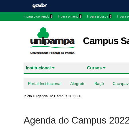
Ir para o conteúdo
1
Ir para o menu
2
Ir para a busca
3
Ir para 
Campus Sa
Institucional
Cursos
Portal Institucional
Alegrete
Bagé
Caçapav
Início
>
Agenda Do Campus 20222 0
Agenda do Campus 2022