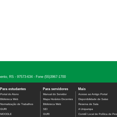
amento, RS - 97573-634 - Fone (55)3967-1700
Para estudantes
Para servidores
Mais
Portal do Aluno
Manual do Servidor
Acesso ao Antigo Portal
Biblioteca Web
Mapa Horários Docentes
Disponibilidade de Salas
Normalização de Trabalhos
Biblioteca Web
Reserva de Sala
GURI
SEI
A Unipampa
MOODLE
GURI
Comitê Local de Política de Pes