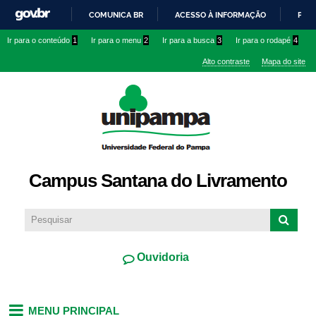
Pular
COMUNICA BR
ACESSO À INFORMAÇÃO
PART
para o
IR
Ir para o conteúdo
1
Ir para o menu
2
Ir para a busca
3
Ir para o rodapé
4
conteúdo
PARA
principal
Alto contraste
Mapa do site
O
CONTEÚDO
Campus Santana do Livramento
Ouvidoria
MENU PRINCIPAL