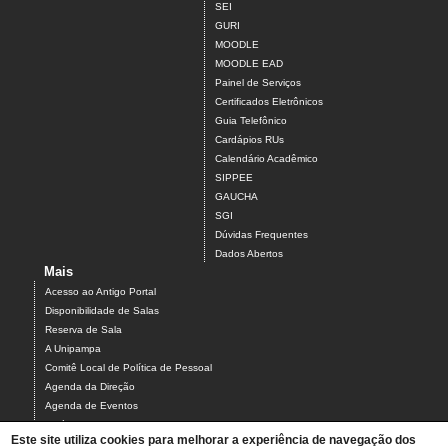
SEI
GURI
MOODLE
MOODLE EAD
Painel de Serviços
Certificados Eletrônicos
Guia Telefônico
Cardápios RUs
Calendário Acadêmico
SIPPEE
GAUCHA
SGI
Dúvidas Frequentes
Dados Abertos
Mais
Acesso ao Antigo Portal
Disponibilidade de Salas
Reserva de Sala
A Unipampa
Comitê Local de Política de Pessoal
Agenda da Direção
Agenda de Eventos
Estágios
Este site utiliza cookies para melhorar a experiência de navegação dos
Relatório de Gestão