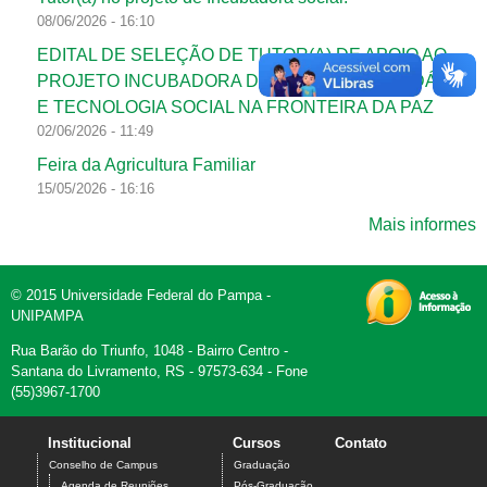
08/06/2026 - 16:10
EDITAL DE SELEÇÃO DE TUTOR(A) DE APOIO AO
PROJETO INCUBADORA DE ECONOMIA SOLIDÁRIA
E TECNOLOGIA SOCIAL NA FRONTEIRA DA PAZ
02/06/2026 - 11:49
Feira da Agricultura Familiar
15/05/2026 - 16:16
Mais informes
© 2015 Universidade Federal do Pampa -
UNIPAMPA
Rua Barão do Triunfo, 1048 - Bairro Centro -
Santana do Livramento, RS - 97573-634 - Fone
(55)3967-1700
Institucional
Cursos
Contato
Conselho de Campus
Graduação
Agenda de Reuniões
Pós-Graduação