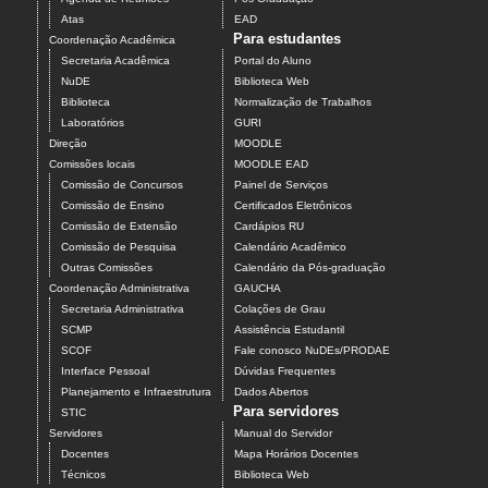
Atas
EAD
Para estudantes
Coordenação Acadêmica
Secretaria Acadêmica
Portal do Aluno
NuDE
Biblioteca Web
Biblioteca
Normalização de Trabalhos
Laboratórios
GURI
Direção
MOODLE
Comissões locais
MOODLE EAD
Comissão de Concursos
Painel de Serviços
Comissão de Ensino
Certificados Eletrônicos
Comissão de Extensão
Cardápios RU
Comissão de Pesquisa
Calendário Acadêmico
Outras Comissões
Calendário da Pós-graduação
Coordenação Administrativa
GAUCHA
Secretaria Administrativa
Colações de Grau
SCMP
Assistência Estudantil
SCOF
Fale conosco NuDEs/PRODAE
Interface Pessoal
Dúvidas Frequentes
Planejamento e Infraestrutura
Dados Abertos
Para servidores
STIC
Servidores
Manual do Servidor
Docentes
Mapa Horários Docentes
Técnicos
Biblioteca Web