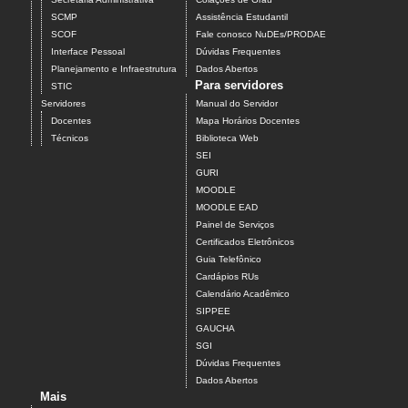
SCMP
Assistência Estudantil
SCOF
Fale conosco NuDEs/PRODAE
Interface Pessoal
Dúvidas Frequentes
Planejamento e Infraestrutura
Dados Abertos
Para servidores
STIC
Servidores
Manual do Servidor
Docentes
Mapa Horários Docentes
Técnicos
Biblioteca Web
SEI
GURI
MOODLE
MOODLE EAD
Painel de Serviços
Certificados Eletrônicos
Guia Telefônico
Cardápios RUs
Calendário Acadêmico
SIPPEE
GAUCHA
SGI
Dúvidas Frequentes
Dados Abertos
Mais