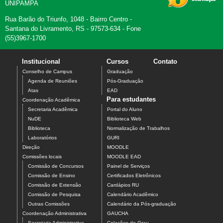
UNIPAMPA
Rua Barão do Triunfo, 1048 - Bairro Centro -
Santana do Livramento, RS - 97573-634 - Fone
(55)3967-1700
Institucional
Cursos
Contato
Conselho de Campus
Graduação
Agenda de Reuniões
Pós-Graduação
Atas
EAD
Para estudantes
Coordenação Acadêmica
Secretaria Acadêmica
Portal do Aluno
NuDE
Biblioteca Web
Biblioteca
Normalização de Trabalhos
Laboratórios
GURI
Direção
MOODLE
Comissões locais
MOODLE EAD
Comissão de Concursos
Painel de Serviços
Comissão de Ensino
Certificados Eletrônicos
Comissão de Extensão
Cardápios RU
Comissão de Pesquisa
Calendário Acadêmico
Outras Comissões
Calendário da Pós-graduação
Coordenação Administrativa
GAUCHA
Secretaria Administrativa
Colações de Grau