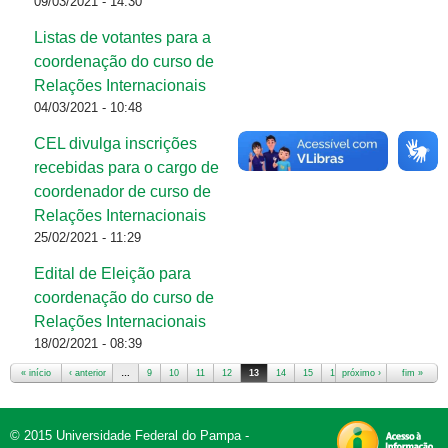
09/03/2021 - 14:30
Listas de votantes para a
coordenação do curso de
Relações Internacionais
04/03/2021 - 10:48
CEL divulga inscrições
recebidas para o cargo de
coordenador de curso de
Relações Internacionais
25/02/2021 - 11:29
Edital de Eleição para
coordenação do curso de
Relações Internacionais
18/02/2021 - 08:39
« início
‹ anterior
…
9
10
11
12
13
14
15
16
próximo ›
17
…
fim »
© 2015 Universidade Federal do Pampa -