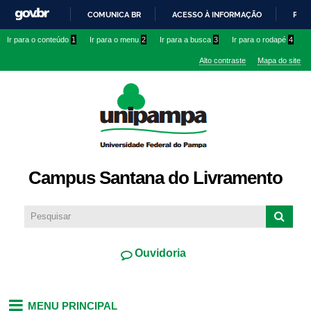
Pular
COMUNICA BR
ACESSO À INFORMAÇÃO
PART
para o
IR
Ir para o conteúdo
1
Ir para o menu
2
Ir para a busca
3
Ir para o rodapé
4
conteúdo
PARA
principal
Alto contraste
Mapa do site
O
CONTEÚDO
Campus Santana do Livramento
Ouvidoria
MENU PRINCIPAL