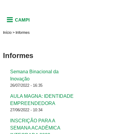
CAMPI
Início
>
Informes
Informes
Semana Binacional da
Páginas
Inovação
26/07/2022 - 16:35
AULA MAGNA: IDENTIDADE
EMPREENDEDORA
27/06/2022 - 10:34
INSCRIÇÃO PARA A
SEMANA ACADÊMICA