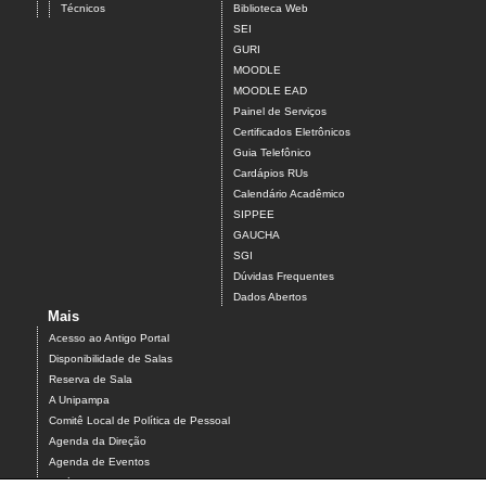
Técnicos
Biblioteca Web
SEI
GURI
MOODLE
MOODLE EAD
Painel de Serviços
Certificados Eletrônicos
Guia Telefônico
Cardápios RUs
Calendário Acadêmico
SIPPEE
GAUCHA
SGI
Dúvidas Frequentes
Dados Abertos
Mais
Acesso ao Antigo Portal
Disponibilidade de Salas
Reserva de Sala
A Unipampa
Comitê Local de Política de Pessoal
Agenda da Direção
Agenda de Eventos
Estágios