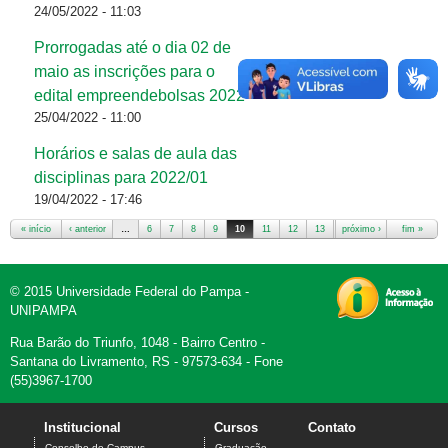
24/05/2022 - 11:03
Prorrogadas até o dia 02 de
maio as inscrições para o
edital empreendebolsas 2022
25/04/2022 - 11:00
Horários e salas de aula das
disciplinas para 2022/01
19/04/2022 - 17:46
« início
‹ anterior
…
6
7
8
9
10
11
12
13
próximo ›
14
…
fim »
© 2015 Universidade Federal do Pampa -
UNIPAMPA
Rua Barão do Triunfo, 1048 - Bairro Centro -
Santana do Livramento, RS - 97573-634 - Fone
(55)3967-1700
Institucional
Cursos
Contato
Conselho de Campus
Graduação