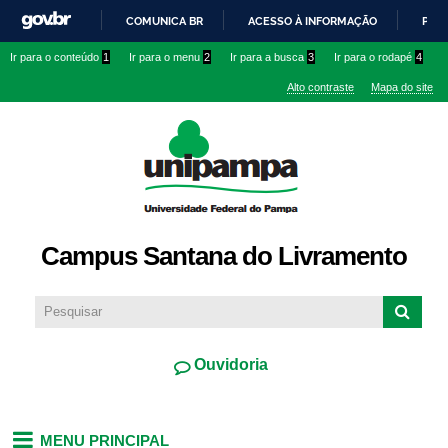
Pular
COMUNICA BR
ACESSO À INFORMAÇÃO
PART
para o
IR
Ir para o conteúdo
1
Ir para o menu
2
Ir para a busca
3
Ir para o rodapé
4
conteúdo
PARA
principal
Alto contraste
Mapa do site
O
CONTEÚDO
Campus Santana do Livramento
Ouvidoria
MENU PRINCIPAL