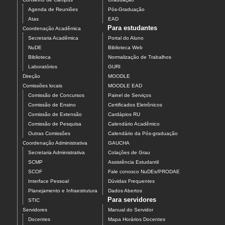
Agenda de Reuniões
Pós-Graduação
Atas
EAD
Para estudantes
Coordenação Acadêmica
Secretaria Acadêmica
Portal do Aluno
NuDE
Biblioteca Web
Biblioteca
Normalização de Trabalhos
Laboratórios
GURI
Direção
MOODLE
Comissões locais
MOODLE EAD
Comissão de Concursos
Painel de Serviços
Comissão de Ensino
Certificados Eletrônicos
Comissão de Extensão
Cardápios RU
Comissão de Pesquisa
Calendário Acadêmico
Outras Comissões
Calendário da Pós-graduação
Coordenação Administrativa
GAUCHA
Secretaria Administrativa
Colações de Grau
SCMP
Assistência Estudantil
SCOF
Fale conosco NuDEs/PRODAE
Interface Pessoal
Dúvidas Frequentes
Planejamento e Infraestrutura
Dados Abertos
Para servidores
STIC
Servidores
Manual do Servidor
Docentes
Mapa Horários Docentes