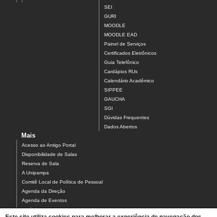
SEI
GURI
MOODLE
MOODLE EAD
Painel de Serviços
Certificados Eletrônicos
Guia Telefônico
Cardápios RUs
Calendário Acadêmico
SIPPEE
GAUCHA
SGI
Dúvidas Frequentes
Dados Abertos
Mais
Acesso ao Antigo Portal
Disponibilidade de Salas
Reserva de Sala
A Unipampa
Comitê Local de Política de Pessoal
Agenda da Direção
Agenda de Eventos
Estágios