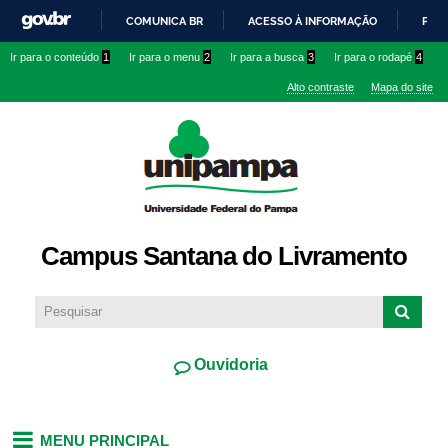
Pular
COMUNICA BR
ACESSO À INFORMAÇÃO
PART
para o
IR
Ir para o conteúdo
1
Ir para o menu
2
Ir para a busca
3
Ir para o rodapé
4
conteúdo
PARA
principal
Alto contraste
Mapa do site
O
CONTEÚDO
Campus Santana do Livramento
Ouvidoria
MENU PRINCIPAL