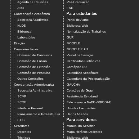
Agenda de Reuniões
Pós-Graduação
Atas
EAD
Para estudantes
Coordenação Acadêmica
Secretaria Acadêmica
Portal do Aluno
NuDE
Biblioteca Web
Biblioteca
Normalização de Trabalhos
Laboratórios
GURI
Direção
MOODLE
Comissões locais
MOODLE EAD
Comissão de Concursos
Painel de Serviços
Comissão de Ensino
Certificados Eletrônicos
Comissão de Extensão
Cardápios RU
Comissão de Pesquisa
Calendário Acadêmico
Outras Comissões
Calendário da Pós-graduação
Coordenação Administrativa
GAUCHA
Secretaria Administrativa
Colações de Grau
SCMP
Assistência Estudantil
SCOF
Fale conosco NuDEs/PRODAE
Interface Pessoal
Dúvidas Frequentes
Planejamento e Infraestrutura
Dados Abertos
Para servidores
STIC
Servidores
Manual do Servidor
Docentes
Mapa Horários Docentes
Técnicos
Biblioteca Web