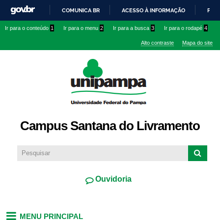
Pular
COMUNICA BR
ACESSO À INFORMAÇÃO
PART
para o
IR
Ir para o conteúdo
1
Ir para o menu
2
Ir para a busca
3
Ir para o rodapé
4
conteúdo
PARA
principal
Alto contraste
Mapa do site
O
CONTEÚDO
Campus Santana do Livramento
Ouvidoria
MENU PRINCIPAL