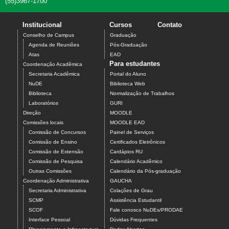
(55)3967-1700
Institucional
Cursos
Contato
Conselho de Campus
Graduação
Agenda de Reuniões
Pós-Graduação
Atas
EAD
Para estudantes
Coordenação Acadêmica
Secretaria Acadêmica
Portal do Aluno
NuDE
Biblioteca Web
Biblioteca
Normalização de Trabalhos
Laboratórios
GURI
Direção
MOODLE
Comissões locais
MOODLE EAD
Comissão de Concursos
Painel de Serviços
Comissão de Ensino
Certificados Eletrônicos
Comissão de Extensão
Cardápios RU
Comissão de Pesquisa
Calendário Acadêmico
Outras Comissões
Calendário da Pós-graduação
Coordenação Administrativa
GAUCHA
Secretaria Administrativa
Colações de Grau
SCMP
Assistência Estudantil
SCOF
Fale conosco NuDEs/PRODAE
Interface Pessoal
Dúvidas Frequentes