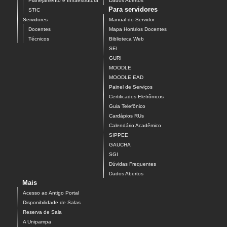
Planejamento e Infraestrutura
Dados Abertos
Para servidores
STIC
Servidores
Manual do Servidor
Docentes
Mapa Horários Docentes
Técnicos
Biblioteca Web
SEI
GURI
MOODLE
MOODLE EAD
Painel de Serviços
Certificados Eletrônicos
Guia Telefônico
Cardápios RUs
Calendário Acadêmico
SIPPEE
GAUCHA
SGI
Dúvidas Frequentes
Dados Abertos
Mais
Acesso ao Antigo Portal
Disponibilidade de Salas
Reserva de Sala
A Unipampa