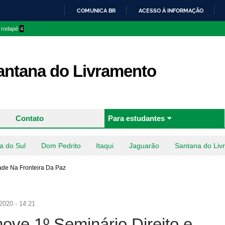
Pular
COMUNICA BR
ACESSO À INFORMAÇÃO
para o
IR
o rodapé
4
conteúdo
PARA
principal
O
CONTEÚDO
ntana do Livramento
Contato
Para estudantes
a do Sul
Dom Pedrito
Itaqui
Jaguarão
Santana do Liv
ade Na Fronteira Da Paz
2020 - 14:21
ve 1º Seminário Direito e