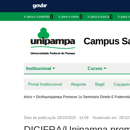
Ir para o conteúdo
1
Ir para o menu
2
Ir para a busca
3
Ir para 
Campus Sa
Institucional
Cursos
Portal Institucional
Alegrete
Bagé
Caçapav
Início
>
Dicifraunipampa Promove 1o Seminario Direito E Fraternid
Data de publicação
28/10/2020 - 14:06
Atualizado em:
28/10/
DICIFRA/Unipampa promo