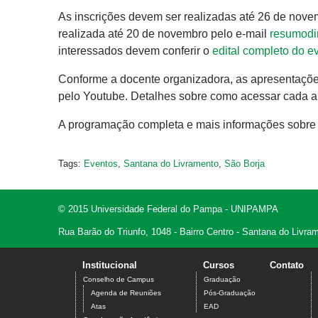
As inscrições devem ser realizadas até 26 de nov
realizada até 20 de novembro pelo e-mail
resumodi
interessados devem conferir o
edital completo do e
Conforme a docente organizadora, as apresentações
pelo Youtube. Detalhes sobre como acessar cada am
A programação completa e mais informações sobre 
Tags:
Eventos
,
Santana do Livramento
,
São Borja
© 2015 Universidade Federal do Pampa - UNIPAMPA
Rua Barão do Triunfo, 1048 - Bairro Centro - Santana do Livr
Institucional
Cursos
Contato
Conselho de Campus
Graduação
Agenda de Reuniões
Pós-Graduação
Atas
EAD