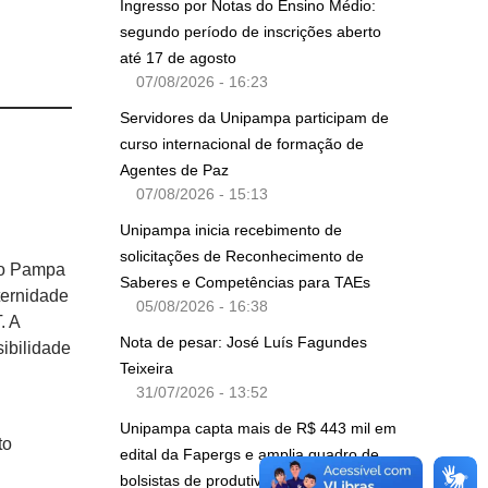
Ingresso por Notas do Ensino Médio:
segundo período de inscrições aberto
até 17 de agosto
07/08/2026 - 16:23
Servidores da Unipampa participam de
curso internacional de formação de
Agentes de Paz
07/08/2026 - 15:13
Unipampa inicia recebimento de
solicitações de Reconhecimento de
 do Pampa
Saberes e Competências para TAEs
ternidade
05/08/2026 - 16:38
. A
Nota de pesar: José Luís Fagundes
ibilidade
Teixeira
31/07/2026 - 13:52
Unipampa capta mais de R$ 443 mil em
to
edital da Fapergs e amplia quadro de
bolsistas de produtividade do CNPq