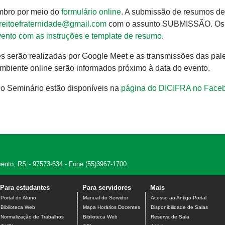
embro por meio do
formulário online
. A submissão de resumos de
reitoefraternidade@gmail.com
com o assunto SUBMISSÃO. Os
vento com as instruções e template de resumo
.
 serão realizadas por Google Meet e as transmissões das pale
biente online serão informados próximo à data do evento.
o Seminário estão disponíveis na
página do DICIFRA no Face
amento, RS - 97573-634 - Fone (55)3967-1700
Para estudantes
Para servidores
Mais
Portal do Aluno
Manual do Servidor
Acesso ao Antigo Portal
Biblioteca Web
Mapa Horários Docentes
Disponibilidade de Salas
Normalização de Trabalhos
Biblioteca Web
Reserva de Sala