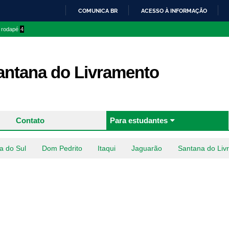
Pular
COMUNICA BR
ACESSO À INFORMAÇÃO
para o
IR
o rodapé
4
conteúdo
PARA
principal
O
CONTEÚDO
ntana do Livramento
Contato
Para estudantes
a do Sul
Dom Pedrito
Itaqui
Jaguarão
Santana do Liv