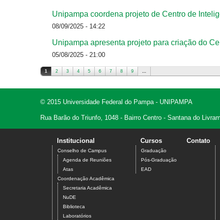
Unipampa coordena projeto de Centro de Intel
08/09/2025 - 14:22
Unipampa apresenta projeto para criação do Cen
05/08/2025 - 21:00
1
2
3
4
5
6
7
8
9
…
Páginas
© 2015 Universidade Federal do Pampa - UNIPAMPA
Rua Barão do Triunfo, 1048 - Bairro Centro - Santana do Livr
Institucional
Cursos
Contato
Conselho de Campus
Graduação
Agenda de Reuniões
Pós-Graduação
Atas
EAD
Coordenação Acadêmica
Secretaria Acadêmica
NuDE
Biblioteca
Laboratórios