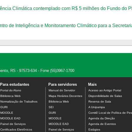
igência Climática contemplado com R$ 5 milhões do Fundo do 
tro de Inteligência e Monitoramento Climático para a Secretar
amento, RS - 97573-634 - Fone (55)3967-1700
Para estudantes
Para servidores
Mais
Portal do Aluno
Manual do Servidor
Acesso ao Antigo Portal
Biblioteca Web
Mapa Horários Docentes
Disponibilidade de Salas
Normalização de Trabalhos
Biblioteca Web
Reserva de Sala
GURI
SEI
A Unipampa
MOODLE
GURI
Comitê Local de Política de Pes
MOODLE EAD
MOODLE
Agenda da Direção
Painel de Serviços
MOODLE EAD
Agenda de Eventos
Certificados Eletrônicos
Painel de Serviços
Estágios