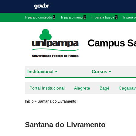
Ir para o conteúdo
1
Ir para o menu
2
Ir para a busca
3
Ir para 
Campus Sa
Institucional
Cursos
Portal Institucional
Alegrete
Bagé
Caçapav
Início
>
Santana do Livramento
Santana do Livramento