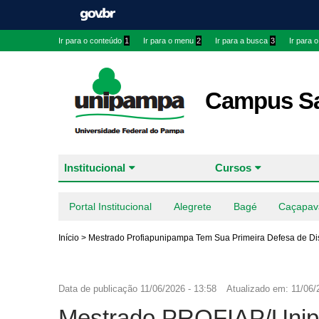
Ir para o conteúdo
1
Ir para o menu
2
Ir para a busca
3
Ir para 
Campus Sa
Institucional
Cursos
Portal Institucional
Alegrete
Bagé
Caçapav
Início
>
Mestrado Profiapunipampa Tem Sua Primeira Defesa de Di
Data de publicação
11/06/2026 - 13:58
Atualizado em:
11/06/
Mestrado PROFIAP/Unipa