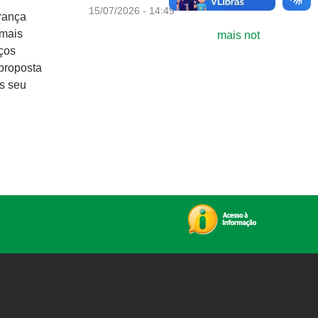
15/07/2026 - 14:49
urança
 mais
mais not
iços
 proposta
s seu