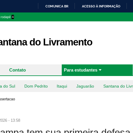
Pular
COMUNICA BR
ACESSO À INFORMAÇÃO
para o
IR
o rodapé
4
conteúdo
PARA
principal
O
CONTEÚDO
ntana do Livramento
Contato
Para estudantes
a do Sul
Dom Pedrito
Itaqui
Jaguarão
Santana do Liv
ssertacao
2026 - 13:58
mpa tem sua primeira defesa