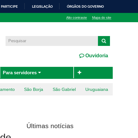
PARTICIPE
LEGISLAÇÃO
ÓRGÃOS DO GOVERNO
Alto contraste
Mapa do site
Ouvidoria
Para servidores
ramento
São Borja
São Gabriel
Uruguaiana
Últimas notícias
 de