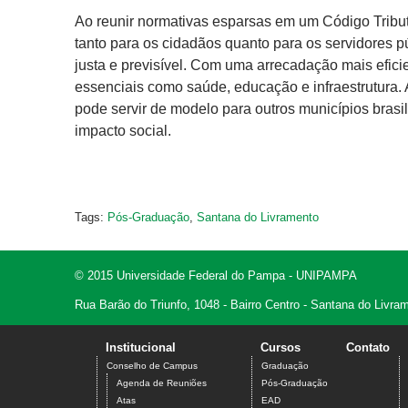
Ao reunir normativas esparsas em um Código Tributá
tanto para os cidadãos quanto para os servidores p
justa e previsível. Com uma arrecadação mais efici
essenciais como saúde, educação e infraestrutura. Al
pode servir de modelo para outros municípios bras
impacto social.
Tags:
Pós-Graduação
,
Santana do Livramento
© 2015 Universidade Federal do Pampa - UNIPAMPA
Rua Barão do Triunfo, 1048 - Bairro Centro - Santana do Livr
Institucional
Cursos
Contato
Conselho de Campus
Graduação
Agenda de Reuniões
Pós-Graduação
Atas
EAD