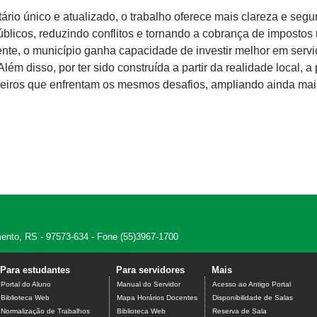
rio único e atualizado, o trabalho oferece mais clareza e seg
úblicos, reduzindo conflitos e tornando a cobrança de impostos
ente, o município ganha capacidade de investir melhor em serv
ém disso, por ter sido construída a partir da realidade local, a
ileiros que enfrentam os mesmos desafios, ampliando ainda mai
amento, RS - 97573-634 - Fone (55)3967-1700
Para estudantes
Para servidores
Mais
Portal do Aluno
Manual do Servidor
Acesso ao Antigo Portal
Biblioteca Web
Mapa Horários Docentes
Disponibilidade de Salas
Normalização de Trabalhos
Biblioteca Web
Reserva de Sala