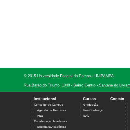
© 2015 Universidade Federal do Pampa - UNIPAMPA
Rua Barão do Triunfo, 1048 - Bairro Centro - Santana do Livr
Institucional
Cursos
Contato
Conselho de Campus
Graduação
Agenda de Reuniões
Pós-Graduação
Atas
EAD
Coordenação Acadêmica
Secretaria Acadêmica