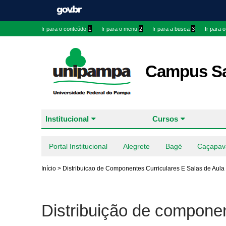
Ir para o conteúdo
1
Ir para o menu
2
Ir para a busca
3
Ir para 
Campus Sa
Institucional
Cursos
Portal Institucional
Alegrete
Bagé
Caçapav
Início
>
Distribuicao de Componentes Curriculares E Salas de Aula
Distribuição de componen