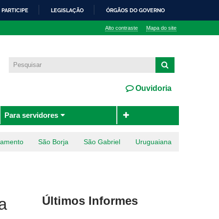
PARTICIPE
LEGISLAÇÃO
ÓRGÃOS DO GOVERNO
Alto contraste
Mapa do site
Ouvidoria
Para servidores
ramento
São Borja
São Gabriel
Uruguaiana
Últimos Informes
a