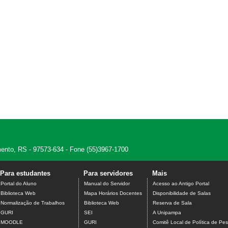
amento, RS - 97573-634 - Fone (55)3967-1700
Para estudantes
Para servidores
Mais
Portal do Aluno
Manual do Servidor
Acesso ao Antigo Portal
Biblioteca Web
Mapa Horários Docentes
Disponibilidade de Salas
Normalização de Trabalhos
Biblioteca Web
Reserva de Sala
GURI
SEI
A Unipampa
MOODLE
GURI
Comitê Local de Política de Pes