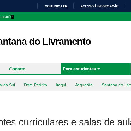
Pular
COMUNICA BR
ACESSO À INFORMAÇÃO
para o
IR
o rodapé
4
conteúdo
PARA
principal
O
CONTEÚDO
ntana do Livramento
Contato
Para estudantes
a do Sul
Dom Pedrito
Itaqui
Jaguarão
Santana do Liv
tes curriculares e salas de aul