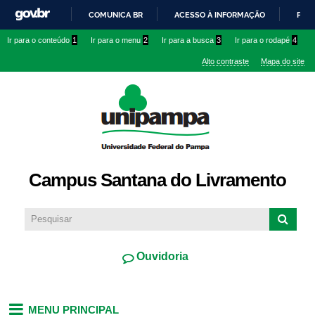
Pular
COMUNICA BR
ACESSO À INFORMAÇÃO
PART
para o
IR
Ir para o conteúdo
1
Ir para o menu
2
Ir para a busca
3
Ir para o rodapé
4
conteúdo
PARA
principal
Alto contraste
Mapa do site
O
CONTEÚDO
Campus Santana do Livramento
Ouvidoria
MENU PRINCIPAL