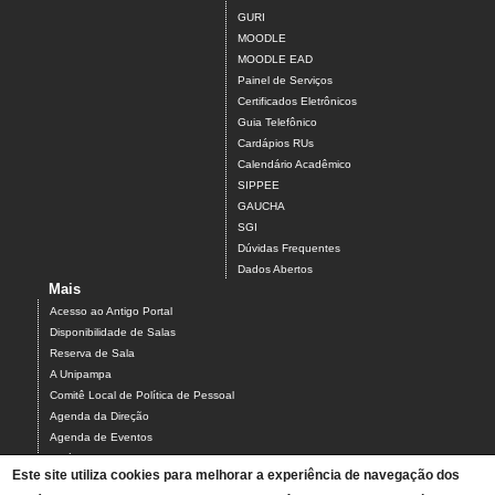
GURI
MOODLE
MOODLE EAD
Painel de Serviços
Certificados Eletrônicos
Guia Telefônico
Cardápios RUs
Calendário Acadêmico
SIPPEE
GAUCHA
SGI
Dúvidas Frequentes
Dados Abertos
Mais
Acesso ao Antigo Portal
Disponibilidade de Salas
Reserva de Sala
A Unipampa
Comitê Local de Política de Pessoal
Agenda da Direção
Agenda de Eventos
Estágios
Este site utiliza cookies para melhorar a experiência de navegação dos
Relatório de Gestão