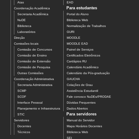
Atas
EAD
Para estudantes
Coordenação Acadêmica
Secretaria Acadêmica
Portal do Aluno
NuDE
Biblioteca Web
Biblioteca
Normalização de Trabalhos
Laboratórios
GURI
Direção
MOODLE
Comissões locais
MOODLE EAD
Comissão de Concursos
Painel de Serviços
Comissão de Ensino
Certificados Eletrônicos
Comissão de Extensão
Cardápios RU
Comissão de Pesquisa
Calendário Acadêmico
Outras Comissões
Calendário da Pós-graduação
Coordenação Administrativa
GAUCHA
Secretaria Administrativa
Colações de Grau
SCMP
Assistência Estudantil
SCOF
Fale conosco NuDEs/PRODAE
Interface Pessoal
Dúvidas Frequentes
Planejamento e Infraestrutura
Dados Abertos
Para servidores
STIC
Servidores
Manual do Servidor
Docentes
Mapa Horários Docentes
Técnicos
Biblioteca Web
SEI