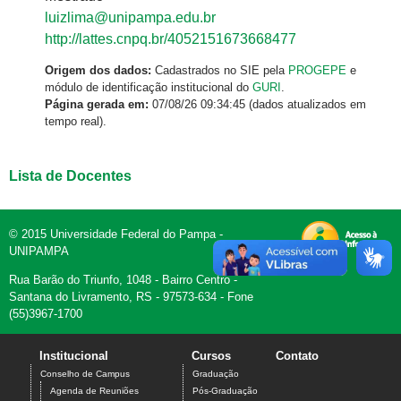
luizlima@unipampa.edu.br
http://lattes.cnpq.br/4052151673668477
Origem dos dados:
Cadastrados no SIE pela
PROGEPE
e
módulo de identificação institucional do
GURI
.
Página gerada em:
07/08/26 09:34:45 (dados atualizados em
tempo real).
Lista de Docentes
© 2015 Universidade Federal do Pampa -
UNIPAMPA
Rua Barão do Triunfo, 1048 - Bairro Centro -
Santana do Livramento, RS - 97573-634 - Fone
(55)3967-1700
Institucional
Cursos
Contato
Conselho de Campus
Graduação
Agenda de Reuniões
Pós-Graduação