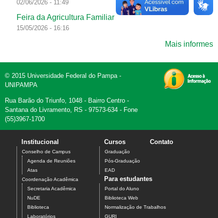
02/06/2026 - 11:49
Feira da Agricultura Familiar
15/05/2026 - 16:16
Mais informes
© 2015 Universidade Federal do Pampa -
UNIPAMPA
Rua Barão do Triunfo, 1048 - Bairro Centro -
Santana do Livramento, RS - 97573-634 - Fone
(55)3967-1700
Institucional
Cursos
Contato
Conselho de Campus
Graduação
Agenda de Reuniões
Pós-Graduação
Atas
EAD
Para estudantes
Coordenação Acadêmica
Secretaria Acadêmica
Portal do Aluno
NuDE
Biblioteca Web
Biblioteca
Normalização de Trabalhos
Laboratórios
GURI