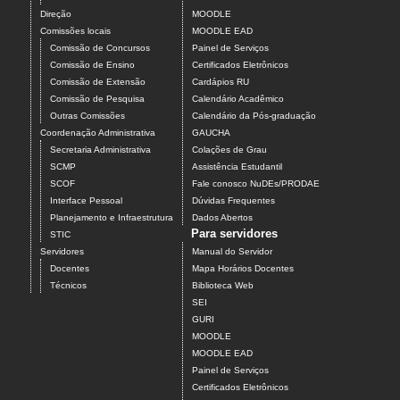
Direção
MOODLE
Comissões locais
MOODLE EAD
Comissão de Concursos
Painel de Serviços
Comissão de Ensino
Certificados Eletrônicos
Comissão de Extensão
Cardápios RU
Comissão de Pesquisa
Calendário Acadêmico
Outras Comissões
Calendário da Pós-graduação
Coordenação Administrativa
GAUCHA
Secretaria Administrativa
Colações de Grau
SCMP
Assistência Estudantil
SCOF
Fale conosco NuDEs/PRODAE
Interface Pessoal
Dúvidas Frequentes
Planejamento e Infraestrutura
Dados Abertos
Para servidores
STIC
Servidores
Manual do Servidor
Docentes
Mapa Horários Docentes
Técnicos
Biblioteca Web
SEI
GURI
MOODLE
MOODLE EAD
Painel de Serviços
Certificados Eletrônicos