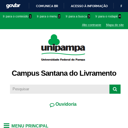
Pular
COMUNICA BR
ACESSO À INFORMAÇÃO
PART
para o
IR
Ir para o conteúdo
1
Ir para o menu
2
Ir para a busca
3
Ir para o rodapé
4
conteúdo
PARA
principal
Alto contraste
Mapa do site
O
CONTEÚDO
Campus Santana do Livramento
Ouvidoria
MENU PRINCIPAL