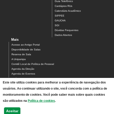
Guia Telefônico
Cardápios RUs
Calendário Acadêmico
SIPPEE
GAUCHA
SGI
Dúvidas Frequentes
Dados Abertos
Mais
Acesso ao Antigo Portal
Disponibilidade de Salas
Reserva de Sala
A Unipampa
Comitê Local de Política de Pessoal
Agenda da Direção
Agenda de Eventos
Estágios
Este site utiliza cookies para melhorar a experiência de navegação dos
Relatório de Gestão
usuários. Ao continuar utilizando o site, você concorda com a política de
Infraestrutura do Campus
NEABI
monitoramento de cookies. Você pode saber mais sobre quais cookies
Pautas Conselho
são utilizados na
Política de cookies
.
Programa de Feiras de Ciências da Unipampa
Links
Aceitar
Mapa