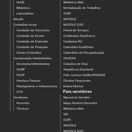
NuDE
Biblioteca Web
Biblioteca
Normalização de Trabalhos
Laboratórios
GURI
Direção
MOODLE
Comissões locais
MOODLE EAD
Comissão de Concursos
Painel de Serviços
Comissão de Ensino
Certificados Eletrônicos
Comissão de Extensão
Cardápios RU
Comissão de Pesquisa
Calendário Acadêmico
Outras Comissões
Calendário da Pós-graduação
Coordenação Administrativa
GAUCHA
Secretaria Administrativa
Colações de Grau
SCMP
Assistência Estudantil
SCOF
Fale conosco NuDEs/PRODAE
Interface Pessoal
Dúvidas Frequentes
Planejamento e Infraestrutura
Dados Abertos
Para servidores
STIC
Servidores
Manual do Servidor
Docentes
Mapa Horários Docentes
Técnicos
Biblioteca Web
SEI
GURI
MOODLE
MOODLE EAD