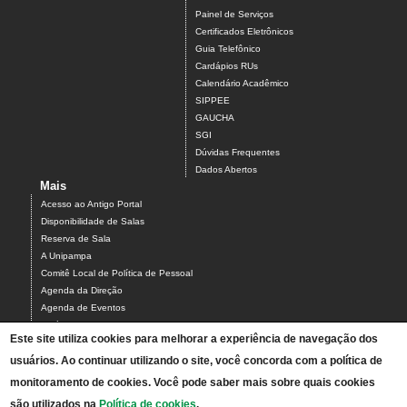
Painel de Serviços
Certificados Eletrônicos
Guia Telefônico
Cardápios RUs
Calendário Acadêmico
SIPPEE
GAUCHA
SGI
Dúvidas Frequentes
Dados Abertos
Mais
Acesso ao Antigo Portal
Disponibilidade de Salas
Reserva de Sala
A Unipampa
Comitê Local de Política de Pessoal
Agenda da Direção
Agenda de Eventos
Estágios
Este site utiliza cookies para melhorar a experiência de navegação dos
Relatório de Gestão
usuários. Ao continuar utilizando o site, você concorda com a política de
Infraestrutura do Campus
NEABI
monitoramento de cookies. Você pode saber mais sobre quais cookies
Pautas Conselho
são utilizados na
Política de cookies
.