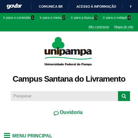
Pular
COMUNICA BR
ACESSO À INFORMAÇÃO
PART
para o
IR
Ir para o conteúdo
1
Ir para o menu
2
Ir para a busca
3
Ir para o rodapé
4
conteúdo
PARA
principal
Alto contraste
Mapa do site
O
CONTEÚDO
Campus Santana do Livramento
Ouvidoria
MENU PRINCIPAL