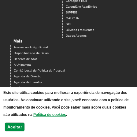
Cardápios RUs
Calendário Acadêmico
SIPPEE
GAUCHA
SGI
Dúvidas Frequentes
Dados Abertos
Mais
Acesso ao Antigo Portal
Disponibilidade de Salas
Reserva de Sala
A Unipampa
Comitê Local de Política de Pessoal
Agenda da Direção
Agenda de Eventos
Estágios
Este site utiliza cookies para melhorar a experiência de navegação dos
Relatório de Gestão
usuários. Ao continuar utilizando o site, você concorda com a política de
Infraestrutura do Campus
NEABI
monitoramento de cookies. Você pode saber mais sobre quais cookies
Pautas Conselho
são utilizados na
Política de cookies
.
Programa de Feiras de Ciências da Unipampa
Links
Aceitar
Mapa