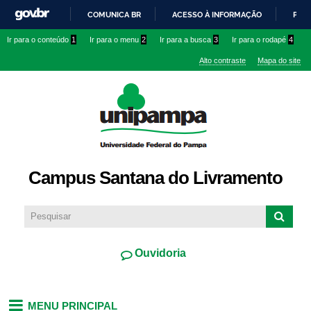
Pular
COMUNICA BR
ACESSO À INFORMAÇÃO
PART
para o
IR
Ir para o conteúdo
1
Ir para o menu
2
Ir para a busca
3
Ir para o rodapé
4
conteúdo
PARA
principal
Alto contraste
Mapa do site
O
CONTEÚDO
Campus Santana do Livramento
Ouvidoria
MENU PRINCIPAL