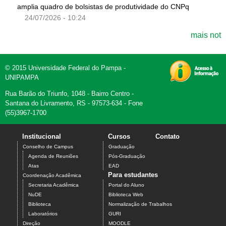
amplia quadro de bolsistas de produtividade do CNPq
24/07/2026 - 10:24
mais not
© 2015 Universidade Federal do Pampa -
UNIPAMPA
Rua Barão do Triunfo, 1048 - Bairro Centro -
Santana do Livramento, RS - 97573-634 - Fone
(55)3967-1700
Institucional
Cursos
Contato
Conselho de Campus
Graduação
Agenda de Reuniões
Pós-Graduação
Atas
EAD
Para estudantes
Coordenação Acadêmica
Secretaria Acadêmica
Portal do Aluno
NuDE
Biblioteca Web
Biblioteca
Normalização de Trabalhos
Laboratórios
GURI
Direção
MOODLE