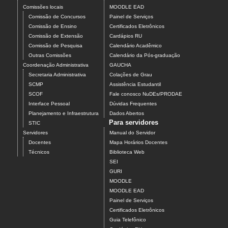
Comissões locais
MOODLE EAD
Comissão de Concursos
Painel de Serviços
Comissão de Ensino
Certificados Eletrônicos
Comissão de Extensão
Cardápios RU
Comissão de Pesquisa
Calendário Acadêmico
Outras Comissões
Calendário da Pós-graduação
Coordenação Administrativa
GAUCHA
Secretaria Administrativa
Colações de Grau
SCMP
Assistência Estudantil
SCOF
Fale conosco NuDEs/PRODAE
Interface Pessoal
Dúvidas Frequentes
Planejamento e Infraestrutura
Dados Abertos
Para servidores
STIC
Servidores
Manual do Servidor
Docentes
Mapa Horários Docentes
Técnicos
Biblioteca Web
SEI
GURI
MOODLE
MOODLE EAD
Painel de Serviços
Certificados Eletrônicos
Guia Telefônico