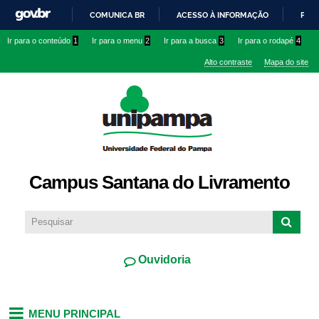
Pular
COMUNICA BR
ACESSO À INFORMAÇÃO
PART
para o
IR
Ir para o conteúdo
1
Ir para o menu
2
Ir para a busca
3
Ir para o rodapé
4
conteúdo
PARA
principal
Alto contraste
Mapa do site
O
CONTEÚDO
Campus Santana do Livramento
Ouvidoria
MENU PRINCIPAL