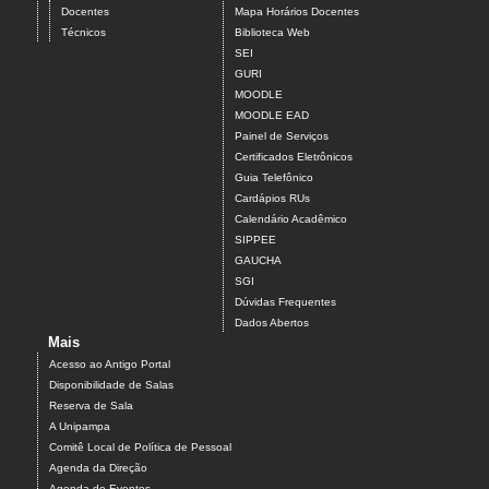
Docentes
Mapa Horários Docentes
Técnicos
Biblioteca Web
SEI
GURI
MOODLE
MOODLE EAD
Painel de Serviços
Certificados Eletrônicos
Guia Telefônico
Cardápios RUs
Calendário Acadêmico
SIPPEE
GAUCHA
SGI
Dúvidas Frequentes
Dados Abertos
Mais
Acesso ao Antigo Portal
Disponibilidade de Salas
Reserva de Sala
A Unipampa
Comitê Local de Política de Pessoal
Agenda da Direção
Agenda de Eventos