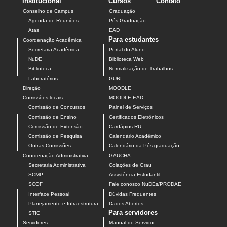
Institucional
Cursos
Contato
Conselho de Campus
Graduação
Agenda de Reuniões
Pós-Graduação
Atas
EAD
Para estudantes
Coordenação Acadêmica
Secretaria Acadêmica
Portal do Aluno
NuDE
Biblioteca Web
Biblioteca
Normalização de Trabalhos
Laboratórios
GURI
Direção
MOODLE
Comissões locais
MOODLE EAD
Comissão de Concursos
Painel de Serviços
Comissão de Ensino
Certificados Eletrônicos
Comissão de Extensão
Cardápios RU
Comissão de Pesquisa
Calendário Acadêmico
Outras Comissões
Calendário da Pós-graduação
Coordenação Administrativa
GAUCHA
Secretaria Administrativa
Colações de Grau
SCMP
Assistência Estudantil
SCOF
Fale conosco NuDEs/PRODAE
Interface Pessoal
Dúvidas Frequentes
Planejamento e Infraestrutura
Dados Abertos
Para servidores
STIC
Servidores
Manual do Servidor