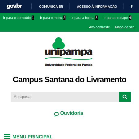
Pular
COMUNICA BR
ACESSO À INFORMAÇÃO
PART
para o
IR
Ir para o conteúdo
1
Ir para o menu
2
Ir para a busca
3
Ir para o rodapé
4
conteúdo
PARA
principal
Alto contraste
Mapa do site
O
CONTEÚDO
Campus Santana do Livramento
Ouvidoria
MENU PRINCIPAL