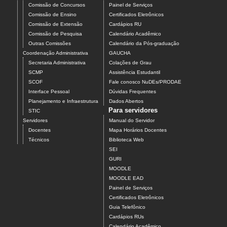
Comissão de Concursos
Painel de Serviços
Comissão de Ensino
Certificados Eletrônicos
Comissão de Extensão
Cardápios RU
Comissão de Pesquisa
Calendário Acadêmico
Outras Comissões
Calendário da Pós-graduação
Coordenação Administrativa
GAUCHA
Secretaria Administrativa
Colações de Grau
SCMP
Assistência Estudantil
SCOF
Fale conosco NuDEs/PRODAE
Interface Pessoal
Dúvidas Frequentes
Planejamento e Infraestrutura
Dados Abertos
Para servidores
STIC
Servidores
Manual do Servidor
Docentes
Mapa Horários Docentes
Técnicos
Biblioteca Web
SEI
GURI
MOODLE
MOODLE EAD
Painel de Serviços
Certificados Eletrônicos
Guia Telefônico
Cardápios RUs
Calendário Acadêmico