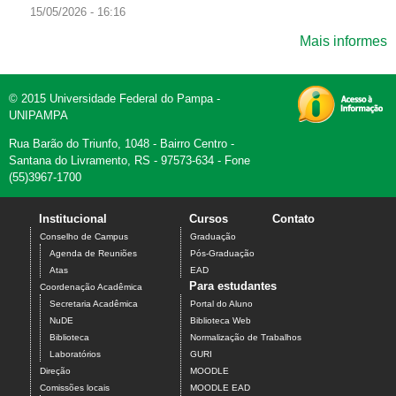
15/05/2026 - 16:16
Mais informes
© 2015 Universidade Federal do Pampa -
UNIPAMPA
Rua Barão do Triunfo, 1048 - Bairro Centro -
Santana do Livramento, RS - 97573-634 - Fone
(55)3967-1700
Institucional
Cursos
Contato
Conselho de Campus
Graduação
Agenda de Reuniões
Pós-Graduação
Atas
EAD
Para estudantes
Coordenação Acadêmica
Secretaria Acadêmica
Portal do Aluno
NuDE
Biblioteca Web
Biblioteca
Normalização de Trabalhos
Laboratórios
GURI
Direção
MOODLE
Comissões locais
MOODLE EAD