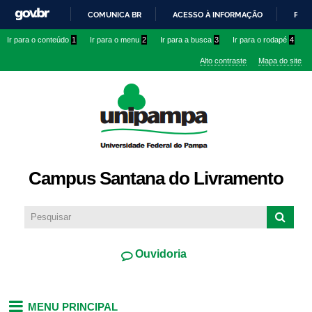
Pular
COMUNICA BR
ACESSO À INFORMAÇÃO
PART
para o
IR
Ir para o conteúdo
1
Ir para o menu
2
Ir para a busca
3
Ir para o rodapé
4
conteúdo
PARA
principal
Alto contraste
Mapa do site
O
CONTEÚDO
Campus Santana do Livramento
Ouvidoria
MENU PRINCIPAL