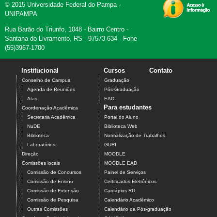
© 2015 Universidade Federal do Pampa -
UNIPAMPA
Rua Barão do Triunfo, 1048 - Bairro Centro -
Santana do Livramento, RS - 97573-634 - Fone
(55)3967-1700
Institucional
Cursos
Contato
Conselho de Campus
Graduação
Agenda de Reuniões
Pós-Graduação
Atas
EAD
Para estudantes
Coordenação Acadêmica
Secretaria Acadêmica
Portal do Aluno
NuDE
Biblioteca Web
Biblioteca
Normalização de Trabalhos
Laboratórios
GURI
Direção
MOODLE
Comissões locais
MOODLE EAD
Comissão de Concursos
Painel de Serviços
Comissão de Ensino
Certificados Eletrônicos
Comissão de Extensão
Cardápios RU
Comissão de Pesquisa
Calendário Acadêmico
Outras Comissões
Calendário da Pós-graduação