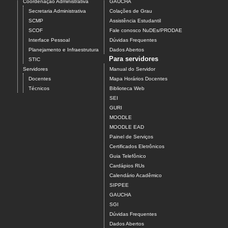
Coordenação Administrativa
GAUCHA
Secretaria Administrativa
Colações de Grau
SCMP
Assistência Estudantil
SCOF
Fale conosco NuDEs/PRODAE
Interface Pessoal
Dúvidas Frequentes
Planejamento e Infraestrutura
Dados Abertos
Para servidores
STIC
Servidores
Manual do Servidor
Docentes
Mapa Horários Docentes
Técnicos
Biblioteca Web
SEI
GURI
MOODLE
MOODLE EAD
Painel de Serviços
Certificados Eletrônicos
Guia Telefônico
Cardápios RUs
Calendário Acadêmico
SIPPEE
GAUCHA
SGI
Dúvidas Frequentes
Dados Abertos