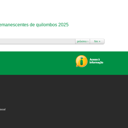
 remanescentes de quilombos 2025
próximo ›
fim »
soal