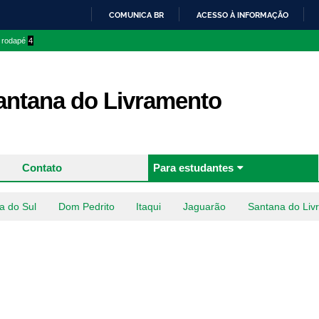
Pular
COMUNICA BR
ACESSO À INFORMAÇÃO
para o
IR
o rodapé
4
conteúdo
PARA
principal
O
CONTEÚDO
ntana do Livramento
Contato
Para estudantes
a do Sul
Dom Pedrito
Itaqui
Jaguarão
Santana do Liv