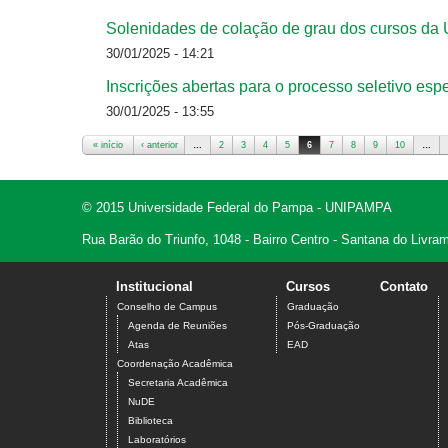
Solenidades de colação de grau dos cursos da 
30/01/2025 - 14:21
Inscrições abertas para o processo seletivo e
30/01/2025 - 13:55
« início
‹ anterior
…
2
3
4
5
6
7
8
9
10
…
Páginas
© 2015 Universidade Federal do Pampa - UNIPAMPA
Rua Barão do Triunfo, 1048 - Bairro Centro - Santana do Livr
Institucional
Cursos
Contato
Conselho de Campus
Graduação
Agenda de Reuniões
Pós-Graduação
Atas
EAD
Coordenação Acadêmica
Secretaria Acadêmica
NuDE
Biblioteca
Laboratórios