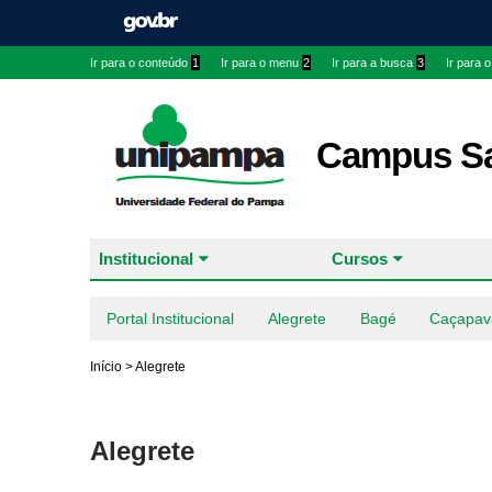
Ir para o conteúdo
1
Ir para o menu
2
Ir para a busca
3
Ir para 
Campus Sa
Institucional
Cursos
Portal Institucional
Alegrete
Bagé
Caçapav
Início
>
Alegrete
Alegrete