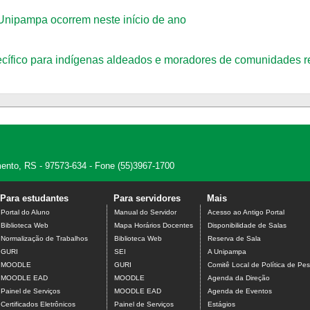
Unipampa ocorrem neste início de ano
specífico para indígenas aldeados e moradores de comunidades
amento, RS - 97573-634 - Fone (55)3967-1700
Para estudantes
Para servidores
Mais
Portal do Aluno
Manual do Servidor
Acesso ao Antigo Portal
Biblioteca Web
Mapa Horários Docentes
Disponibilidade de Salas
Normalização de Trabalhos
Biblioteca Web
Reserva de Sala
GURI
SEI
A Unipampa
MOODLE
GURI
Comitê Local de Política de Pes
MOODLE EAD
MOODLE
Agenda da Direção
Painel de Serviços
MOODLE EAD
Agenda de Eventos
Certificados Eletrônicos
Painel de Serviços
Estágios