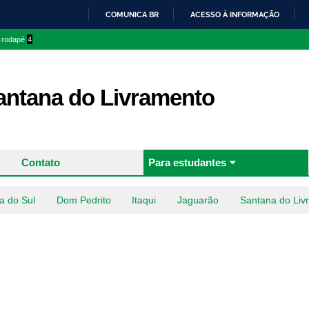
Pular
COMUNICA BR
ACESSO À INFORMAÇÃO
para o
IR
o rodapé
4
conteúdo
PARA
principal
O
CONTEÚDO
ntana do Livramento
Contato
Para estudantes
a do Sul
Dom Pedrito
Itaqui
Jaguarão
Santana do Liv