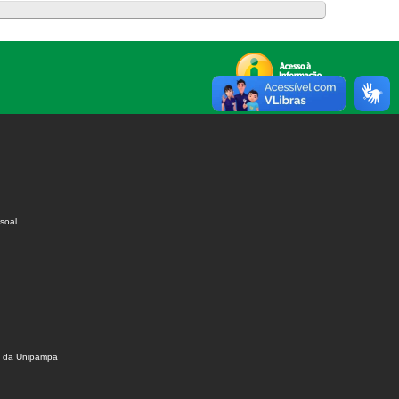
soal
s da Unipampa