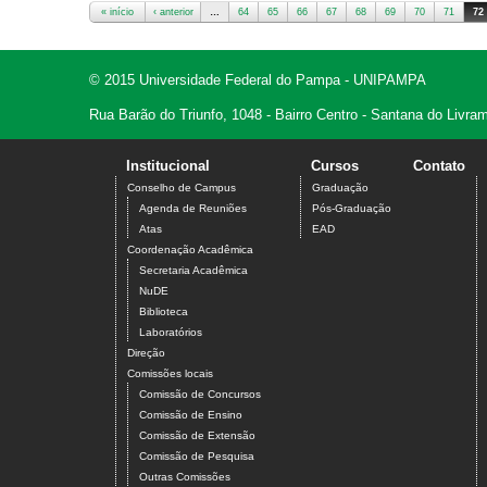
« início
‹ anterior
…
64
65
66
67
68
69
70
71
72
Páginas
© 2015 Universidade Federal do Pampa - UNIPAMPA
Rua Barão do Triunfo, 1048 - Bairro Centro - Santana do Livr
Institucional
Cursos
Contato
Conselho de Campus
Graduação
Agenda de Reuniões
Pós-Graduação
Atas
EAD
Coordenação Acadêmica
Secretaria Acadêmica
NuDE
Biblioteca
Laboratórios
Direção
Comissões locais
Comissão de Concursos
Comissão de Ensino
Comissão de Extensão
Comissão de Pesquisa
Outras Comissões