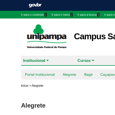
Ir para o conteúdo
1
Ir para o menu
2
Ir para a busca
3
Ir para 
Campus Sa
Institucional
Cursos
Portal Institucional
Alegrete
Bagé
Caçapav
Início
>
Alegrete
Alegrete