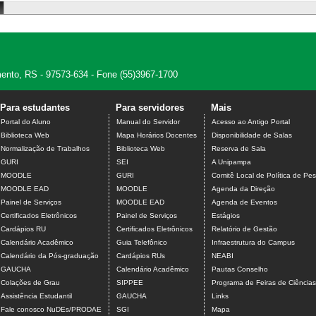
amento, RS - 97573-634 - Fone (55)3967-1700
Para estudantes
Para servidores
Mais
Portal do Aluno
Manual do Servidor
Acesso ao Antigo Portal
Biblioteca Web
Mapa Horários Docentes
Disponibilidade de Salas
Normalização de Trabalhos
Biblioteca Web
Reserva de Sala
GURI
SEI
A Unipampa
MOODLE
GURI
Comitê Local de Política de Pes
MOODLE EAD
MOODLE
Agenda da Direção
Painel de Serviços
MOODLE EAD
Agenda de Eventos
Certificados Eletrônicos
Painel de Serviços
Estágios
Cardápios RU
Certificados Eletrônicos
Relatório de Gestão
Calendário Acadêmico
Guia Telefônico
Infraestrutura do Campus
Calendário da Pós-graduação
Cardápios RUs
NEABI
GAUCHA
Calendário Acadêmico
Pautas Conselho
Colações de Grau
SIPPEE
Programa de Feiras de Ciência
Assistência Estudantil
GAUCHA
Links
Fale conosco NuDEs/PRODAE
SGI
Mapa