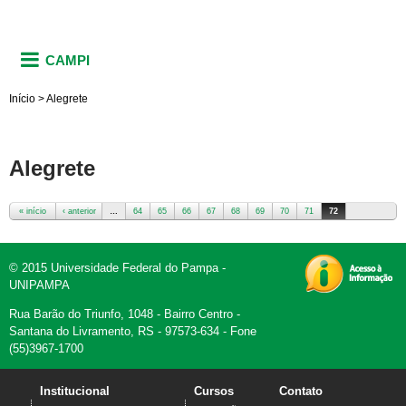
CAMPI
Início
>
Alegrete
Alegrete
« início
‹ anterior
…
64
65
66
67
68
69
70
71
72
Páginas
© 2015 Universidade Federal do Pampa -
UNIPAMPA
Rua Barão do Triunfo, 1048 - Bairro Centro -
Santana do Livramento, RS - 97573-634 - Fone
(55)3967-1700
Institucional
Cursos
Contato