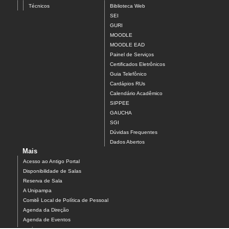
Técnicos
Biblioteca Web
SEI
GURI
MOODLE
MOODLE EAD
Painel de Serviços
Certificados Eletrônicos
Guia Telefônico
Cardápios RUs
Calendário Acadêmico
SIPPEE
GAUCHA
SGI
Dúvidas Frequentes
Dados Abertos
Mais
Acesso ao Antigo Portal
Disponibilidade de Salas
Reserva de Sala
A Unipampa
Comitê Local de Política de Pessoal
Agenda da Direção
Agenda de Eventos