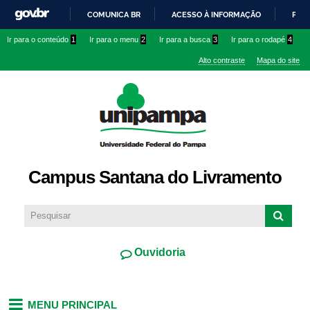
Pular
COMUNICA BR
ACESSO À INFORMAÇÃO
PART
para o
IR
Ir para o conteúdo
1
Ir para o menu
2
Ir para a busca
3
Ir para o rodapé
4
conteúdo
PARA
principal
Alto contraste
Mapa do site
O
CONTEÚDO
Campus Santana do Livramento
Ouvidoria
MENU PRINCIPAL