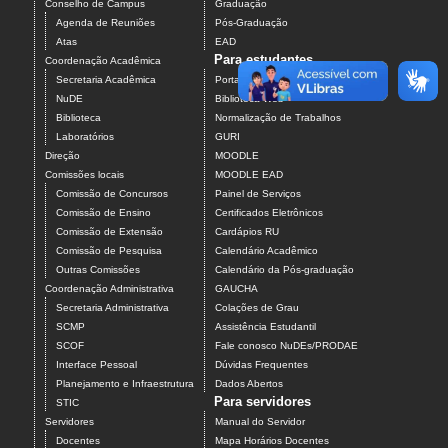
Conselho de Campus
Graduação
Agenda de Reuniões
Pós-Graduação
Atas
EAD
Para estudantes
Coordenação Acadêmica
Secretaria Acadêmica
Portal do Aluno
NuDE
Biblioteca Web
Biblioteca
Normalização de Trabalhos
Laboratórios
GURI
Direção
MOODLE
Comissões locais
MOODLE EAD
Comissão de Concursos
Painel de Serviços
Comissão de Ensino
Certificados Eletrônicos
Comissão de Extensão
Cardápios RU
Comissão de Pesquisa
Calendário Acadêmico
Outras Comissões
Calendário da Pós-graduação
Coordenação Administrativa
GAUCHA
Secretaria Administrativa
Colações de Grau
SCMP
Assistência Estudantil
SCOF
Fale conosco NuDEs/PRODAE
Interface Pessoal
Dúvidas Frequentes
Planejamento e Infraestrutura
Dados Abertos
Para servidores
STIC
Servidores
Manual do Servidor
Docentes
Mapa Horários Docentes