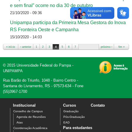
e sem final” ocorre no dia 30 de outubro
21/10/2020 - 09:36
Unipampa participa da Primeira Mesa Gestora do Inova
RS Fronteira Oeste e Campanha
15/10/2020 - 14:03
« início
‹ anterior
1
2
3
4
5
6
7
próximo ›
fim »
Páginas
© 2015 Universidade Federal do Pampa -
UNIPAMPA
Rua Barão do Triunfo, 1048 - Bairro Centro -
Santana do Livramento, RS - 97573-634 - Fone
(55)3967-1700
Institucional
Cursos
Contato
Conselho de Campus
Graduação
Agenda de Reuniões
Pós-Graduação
Atas
EAD
Para estudantes
Coordenação Acadêmica