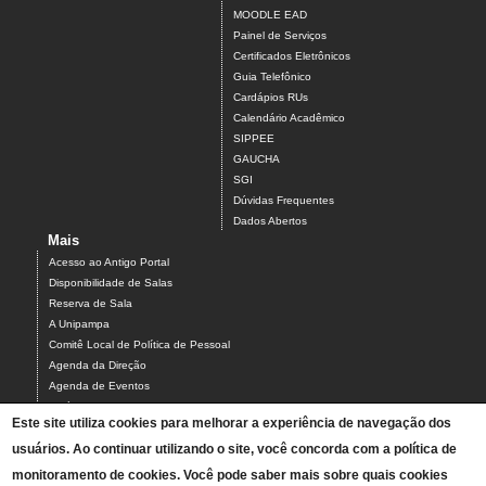
MOODLE EAD
Painel de Serviços
Certificados Eletrônicos
Guia Telefônico
Cardápios RUs
Calendário Acadêmico
SIPPEE
GAUCHA
SGI
Dúvidas Frequentes
Dados Abertos
Mais
Acesso ao Antigo Portal
Disponibilidade de Salas
Reserva de Sala
A Unipampa
Comitê Local de Política de Pessoal
Agenda da Direção
Agenda de Eventos
Estágios
Este site utiliza cookies para melhorar a experiência de navegação dos
Relatório de Gestão
usuários. Ao continuar utilizando o site, você concorda com a política de
Infraestrutura do Campus
NEABI
monitoramento de cookies. Você pode saber mais sobre quais cookies