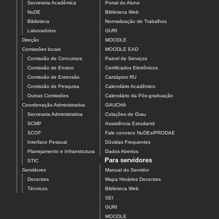
Secretaria Acadêmica
Portal do Aluno
NuDE
Biblioteca Web
Biblioteca
Normalização de Trabalhos
Laboratórios
GURI
Direção
MOODLE
Comissões locais
MOODLE EAD
Comissão de Concursos
Painel de Serviços
Comissão de Ensino
Certificados Eletrônicos
Comissão de Extensão
Cardápios RU
Comissão de Pesquisa
Calendário Acadêmico
Outras Comissões
Calendário da Pós-graduação
Coordenação Administrativa
GAUCHA
Secretaria Administrativa
Colações de Grau
SCMP
Assistência Estudantil
SCOF
Fale conosco NuDEs/PRODAE
Interface Pessoal
Dúvidas Frequentes
Planejamento e Infraestrutura
Dados Abertos
Para servidores
STIC
Servidores
Manual do Servidor
Docentes
Mapa Horários Docentes
Técnicos
Biblioteca Web
SEI
GURI
MOODLE