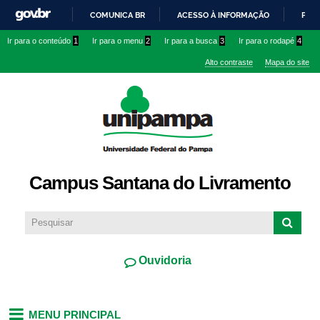
Pular
COMUNICA BR
ACESSO À INFORMAÇÃO
PART
para o
IR
Ir para o conteúdo
1
Ir para o menu
2
Ir para a busca
3
Ir para o rodapé
4
conteúdo
PARA
principal
Alto contraste
Mapa do site
O
CONTEÚDO
Campus Santana do Livramento
Ouvidoria
MENU PRINCIPAL