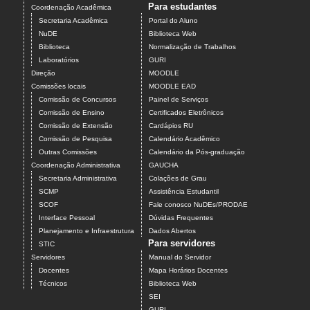
Para estudantes
Coordenação Acadêmica
Secretaria Acadêmica
Portal do Aluno
NuDE
Biblioteca Web
Biblioteca
Normalização de Trabalhos
Laboratórios
GURI
Direção
MOODLE
Comissões locais
MOODLE EAD
Comissão de Concursos
Painel de Serviços
Comissão de Ensino
Certificados Eletrônicos
Comissão de Extensão
Cardápios RU
Comissão de Pesquisa
Calendário Acadêmico
Outras Comissões
Calendário da Pós-graduação
Coordenação Administrativa
GAUCHA
Secretaria Administrativa
Colações de Grau
SCMP
Assistência Estudantil
SCOF
Fale conosco NuDEs/PRODAE
Interface Pessoal
Dúvidas Frequentes
Planejamento e Infraestrutura
Dados Abertos
Para servidores
STIC
Servidores
Manual do Servidor
Docentes
Mapa Horários Docentes
Técnicos
Biblioteca Web
SEI
GURI