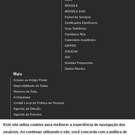
MOODLE
MOODLE EAD
Painel de Serviços
Certificados Eletrônicos
Guia Telefônico
Cardápios RUs
Calendário Acadêmico
SIPPEE
GAUCHA
SGI
Dúvidas Frequentes
Dados Abertos
Mais
Acesso ao Antigo Portal
Disponibilidade de Salas
Reserva de Sala
A Unipampa
Comitê Local de Política de Pessoal
Agenda da Direção
Agenda de Eventos
Estágios
Este site utiliza cookies para melhorar a experiência de navegação dos
Relatório de Gestão
usuários. Ao continuar utilizando o site, você concorda com a política de
Infraestrutura do Campus