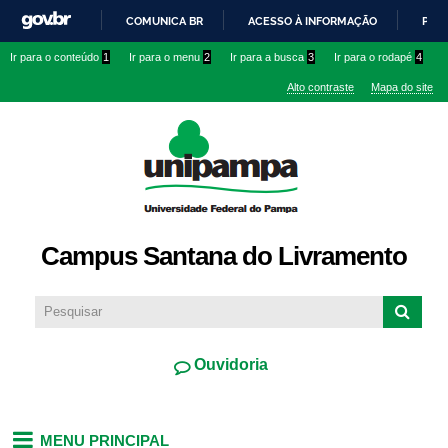
Pular
COMUNICA BR
ACESSO À INFORMAÇÃO
PART
para o
IR
Ir para o conteúdo
1
Ir para o menu
2
Ir para a busca
3
Ir para o rodapé
4
conteúdo
PARA
principal
Alto contraste
Mapa do site
O
CONTEÚDO
Campus Santana do Livramento
Ouvidoria
MENU PRINCIPAL