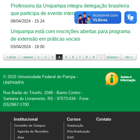
Professora da Unipampa integra delegação brasileira
que participa de evento internacional na Espanha
08/04/2024 - 15:24
Unipampa está com inscrições abertas para programa
de extensão em práticas vocais
03/04/2024 - 19:00
« início
‹ anterior
1
2
3
4
5
6
7
8
9
…
próximo ›
fim »
Páginas
© 2015 Universidade Federal do Pampa -
UNIPAMPA
Rua Barão do Triunfo, 1048 - Bairro Centro -
Santana do Livramento, RS - 97573-634 - Fone
(55)3967-1700
Institucional
Cursos
Contato
Conselho de Campus
Graduação
Agenda de Reuniões
Pós-Graduação
Atas
EAD