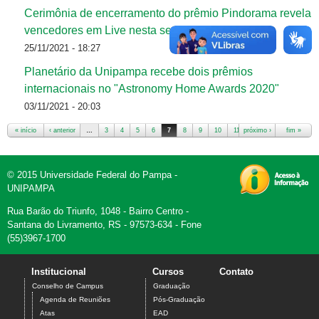
Cerimônia de encerramento do prêmio Pindorama revela
vencedores em Live nesta sexta-feira (26)
25/11/2021 - 18:27
Planetário da Unipampa recebe dois prêmios
internacionais no "Astronomy Home Awards 2020"
03/11/2021 - 20:03
« início
‹ anterior
…
3
4
5
6
7
8
9
10
11
próximo ›
…
fim »
Páginas
© 2015 Universidade Federal do Pampa -
UNIPAMPA
Rua Barão do Triunfo, 1048 - Bairro Centro -
Santana do Livramento, RS - 97573-634 - Fone
(55)3967-1700
Institucional
Cursos
Contato
Conselho de Campus
Graduação
Agenda de Reuniões
Pós-Graduação
Atas
EAD