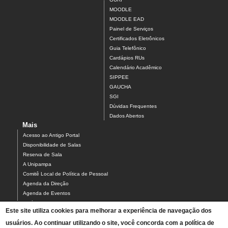
MOODLE
MOODLE EAD
Painel de Serviços
Certificados Eletrônicos
Guia Telefônico
Cardápios RUs
Calendário Acadêmico
SIPPEE
GAUCHA
SGI
Dúvidas Frequentes
Dados Abertos
Mais
Acesso ao Antigo Portal
Disponibilidade de Salas
Reserva de Sala
A Unipampa
Comitê Local de Política de Pessoal
Agenda da Direção
Agenda de Eventos
Estágios
Este site utiliza cookies para melhorar a experiência de navegação dos
Relatório de Gestão
usuários. Ao continuar utilizando o site, você concorda com a política de
Infraestrutura do Campus