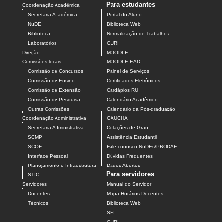
Para estudantes
Coordenação Acadêmica
Secretaria Acadêmica
Portal do Aluno
NuDE
Biblioteca Web
Biblioteca
Normalização de Trabalhos
Laboratórios
GURI
Direção
MOODLE
Comissões locais
MOODLE EAD
Comissão de Concursos
Painel de Serviços
Comissão de Ensino
Certificados Eletrônicos
Comissão de Extensão
Cardápios RU
Comissão de Pesquisa
Calendário Acadêmico
Outras Comissões
Calendário da Pós-graduação
Coordenação Administrativa
GAUCHA
Secretaria Administrativa
Colações de Grau
SCMP
Assistência Estudantil
SCOF
Fale conosco NuDEs/PRODAE
Interface Pessoal
Dúvidas Frequentes
Planejamento e Infraestrutura
Dados Abertos
Para servidores
STIC
Servidores
Manual do Servidor
Docentes
Mapa Horários Docentes
Técnicos
Biblioteca Web
SEI
GURI