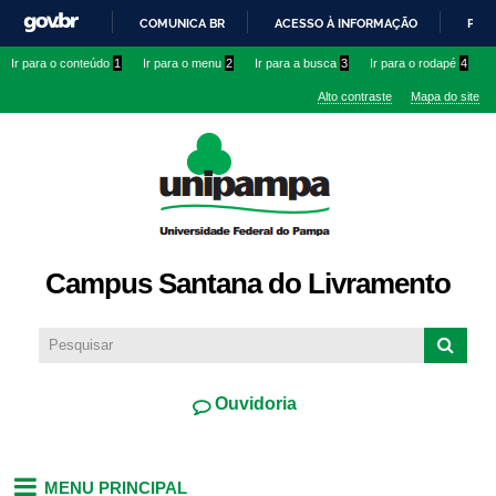
Pular
COMUNICA BR
ACESSO À INFORMAÇÃO
PART
para o
IR
Ir para o conteúdo
1
Ir para o menu
2
Ir para a busca
3
Ir para o rodapé
4
conteúdo
PARA
principal
Alto contraste
Mapa do site
O
CONTEÚDO
Campus Santana do Livramento
Ouvidoria
MENU PRINCIPAL